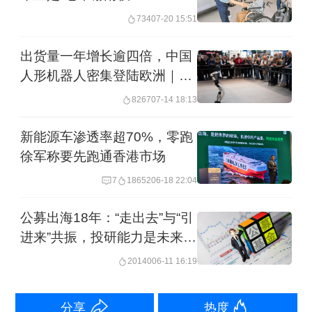
命：构建高质量人群网络、形成高密度
734
07-20 15:51
思想输出、推动高效能合作转化。“在AI
出货量一年增长逾四倍，中国
时代，超级个体需要依托超级组织实现
人形机器人密集登陆欧洲｜问
更大价值共创，”金一粟表示，“联盟的目
海
8267
07-14 18:13
标是把对的人链接在一起，把好的思想
新能源车渗透率超70%，零跑
激发出来，把真正的合作推动起来。”
徐军称要先跑通香港市场
7
18652
06-18 22:04
其次是创新项目的筛选和培育机制的完
善。在现场，Fintech@外滩金融科技大
公募出海18年：“走出去”与“引
进来”共振，投研能力是未来核
赛获重磅推介。大赛在“创·在上海国际创
心竞争力
20140
06-11 16:19
新创业大赛”组委会指导下，由黄浦区科
技和经济委员会主办，黄浦区科创中心
分享
热度