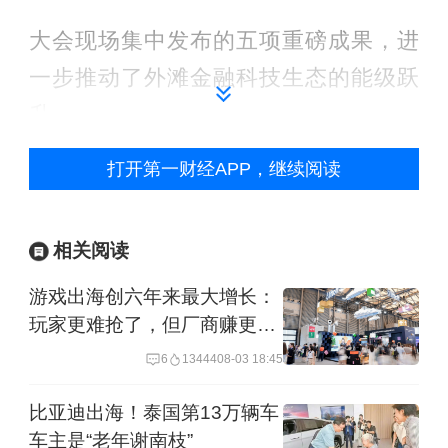
大会现场集中发布的五项重磅成果，进
一步推动了外滩金融科技生态的能级跃
升。
打开第一财经APP，继续阅读
首先是人才的链接。活动现场，外滩金
融科技创客联盟（BFIN）正式启航。这
一依托外滩FTC生态平台发起的高质量
相关阅读
金融科技生态联盟，不同于传统面向机
游戏出海创六年来最大增长：
构的产业组织，其核心在于“链接关键人
玩家更难抢了，但厂商赚更多
了
才”——创业者、投资者、产业领袖和行
6
13444
08-03 18:45
业专家。英特利普集团创始人兼CEO金
比亚迪出海！泰国第13万辆车
一粟在发布仪式上阐释了联盟的三大使
车主是“老年谢南枝”