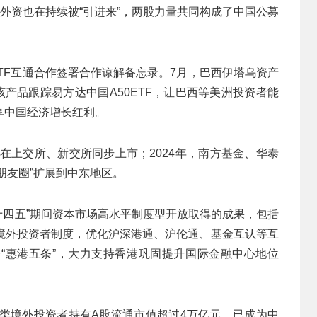
的外资也在持续被“引进来”，两股力量共同构成了中国公募
TF互通合作签署合作谅解备忘录。7月，巴西伊塔乌资产
该产品跟踪易方达中国A50ETF，让巴西等美洲投资者能
享中国经济增长红利。
年在上交所、新交所同步上市；2024年，南方基金、华泰
朋友圈”扩展到中东地区。
十四五”期间资本市场高水平制度型开放取得的成果，包括
境外投资者制度，优化沪深港通、沪伦通、基金互认等互
“惠港五条”，大力支持香港巩固提升国际金融中心地位
各类境外投资者持有A股流通市值超过4万亿元，已成为中