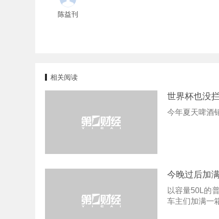
陈益刊
相关阅读
世界杯也没
今年夏天啤酒
今晚过后加满
以容量50L
车主们加满一