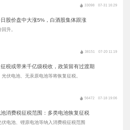
33098
07-31 16:29
日股价盘中大涨5%，白酒股集体跟涨
价回升。
38151
07-20 11:19
复征税或带来千亿级税收，政策留有过渡期
、光伏电池、无汞原电池等将恢复征税。
56472
07-18 19:06
电池消费税征税范围：多类电池恢复征税
光伏电池、锂原电池等纳入消费税征税范围