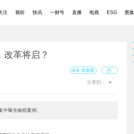
关注
视听
快讯
一财号
直播
电视
ESG
图
，改革将启？
听新闻
分享到：
集中曝光偷税案例。