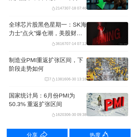
斩
服务业PMI由3月的49.8回升至51.3。企
21473
07-18 07:46
业投入成本涨幅创去年12月以来新高；
全球芯片股黑色星期一：SK海
为对冲成本上行压力，企业涨价幅度达
力士“点火”爆仓潮，美股财报
季警报拉响？
到45个月峰值。
36167
07-14 07:12
制造业PMI重返扩张区间，下
受战争冲突及后续汽油涨价冲击，密歇
阶段走势如何
根大学4月消费者信心指数从3月的53.3
7
13816
06-30 13:18
跌至49.8，创历史新低。消费者预期指
数由上月51.7降至48.1。短期通胀预期
国家统计局：6月份PMI为
50.3% 重返扩张区间
升至4.7%，创下一年内最大单月涨幅。
16203
06-30 09:38
牛津经济研究院高级经济学家鲍勃·施瓦
分享
热度
茨在接受第一财经记者采访时表示， 虽