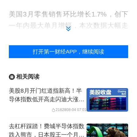
美国3月零售销售环比增长1.7%，创下
一年内最大单月增幅，本次数据大幅走
高的核心驱动为汽油价格环比大涨
15.5%。3月核心零售销售环比上涨
打开第一财经APP，继续阅读
1.9%，高于1.4%的市场预期，显示美国
消费者仍在持续花钱，暂时顶住了油价
相关阅读
冲击。
美股8月开门红道指新高！半
导体指数低开高走闪迪大涨超
不过物价压力可能随时加剧。标普4月制
6%，亚马逊市值破3万亿，原
21628
08-04 07:01
造业PMI从3月的52.3升至54.0，创47个
油大跌
月新高，其中产出价格指数飙升至
去杠杆踩踏！费城半导体指数
59.9，为2022年7月以来最高水平。4月
跌入熊市，日本股王一个月腰