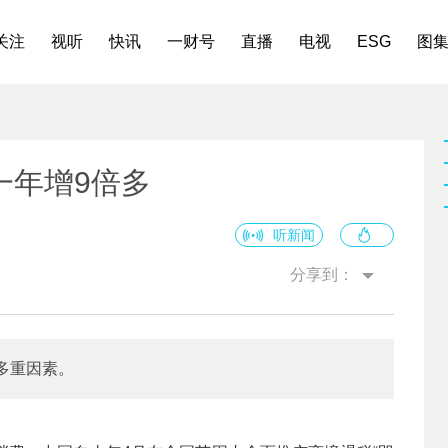
关注
视听
快讯
一财号
直播
电视
ESG
图
一年增9倍多
听新闻
分享到：
多重因素。