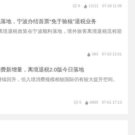
9
12111
07-28 11:39
落地，宁波办结首票“免于验核”退税业务
离境退税政策在宁波顺利落地，境外旅客离境退税流程迎
393
07-03 13:31
费新增量，离境退税2.0版今日落地
持续回升，但入境消费规模相较国际仍有较大提升空间。
5
6965
07-01 17:13