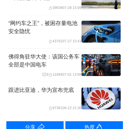
39639
07-28 15:09
掌握在自己手中，域控也要自主研发，
实现规模化后还可以进行技术输出。但
“网约车之王”，被困存量电池
安全隐忧
他也承认：“也许有10个节点，我们只需
要抓住3个节点就够了。关键是识别出哪
43762
07-27 15:41
三个是影响企业未来发展的。”
佛得角驻华大使：该国公务车
全部是中国电车
两家企业供应链模式选择的不同，与其
9
11894
07-01 13:06
掌门人理念差异一脉相承。王传福多次
跟进比亚迪，华为宣布兜底
提到“快鱼吃慢鱼”的丛林法则，强调变革
期技术快速迭代的重要性，主张积极拥
97361
06-22 21:30
抱竞争，曾直言“市场经济的核心就是竞
争，竞争才能产生繁荣”。而吉利控股集
分享
热度