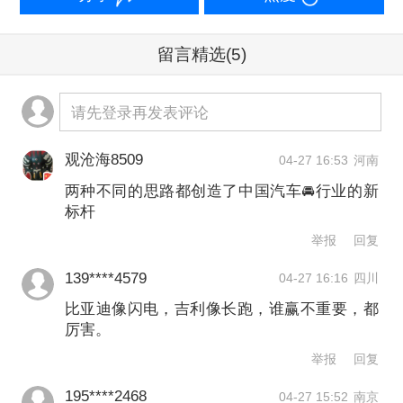
团董事长李书福则更强调汽车产业具
有“开放、合作、协同”的特点，倡导“开
留言精选
(5)
放合作和自主可控不矛盾”，认为汽车产
请先登录再发表评论
业发展是一场马拉松，跑得快的不一定
是有耐力的选手。
观沧海8509
04-27 16:53
河南
两种不同的思路都创造了中国汽车🚘行业的新
这种理念的差异也在两家企业的动力路
标杆
径选择上体现得淋漓尽致。比亚迪更看
举报
回复
重顺周期的爆发力，2022年3月宣布停产
139****4579
04-27 16:16
四川
燃油车，成为全球首家全面转向新能源
比亚迪像闪电，吉利像长跑，谁赢不重要，都
厉害。
的传统车企。这一冒险决策，精准踩中
举报
回复
了随后两年的新能源井喷期，2022年其
195****2468
04-27 15:52
南京