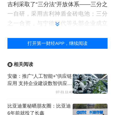
吉利采取了“三分法”开放体系——三分之
一自研，采用吉利神盾金砖电池；三分
之一合资，与宁德时代等头部企业成立
合资公司；三分之一外采，由外部企业
提供。这种模式既保证了吉利在技术快
打开第一财经APP，继续阅读
速迭代中保持开放性，同时也对其核心
零部件保持了一定的自主性。
相关阅读
安徽：推广“人工智能+”供应链
同样的逻辑也应用于吉利汽车的智驾领
应用 支持企业建设数智供应链
域。淦家阅明确表示，英伟达、华为都
控制塔
07-31 11:40
在做智驾，吉利如果不做就会失去自主
性，但也不是什么都做。在吉利的“千里
比亚迪董秘晒朋友圈：比亚迪
6年前就投了长鑫
浩瀚”智驾方案中，软件、算法必须牢牢