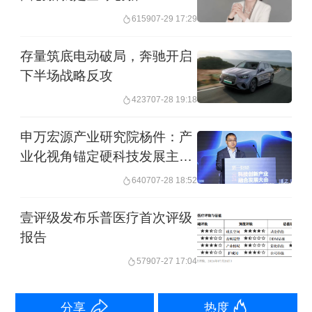
6159
07-29 17:29
存量筑底电动破局，奔驰开启
下半场战略反攻
4237
07-28 19:18
申万宏源产业研究院杨件：产
业化视角锚定硬科技发展主线
详解四大核心赛道长期成长机
6407
07-28 18:52
遇
壹评级发布乐普医疗首次评级
报告
579
07-27 17:04
分享
热度