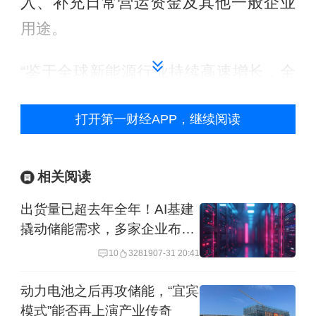
入、补充日常营运资金及其他一般企业
用途。
“鉴于全球新能源行业持续高速增长，全
球电动化进一步加速已成为大趋势， 动
打开第一财经APP，继续阅读
力电池及储能电池的市场需求强劲。”宁
德时代称。
相关阅读
宁德时代表示，为把握能源转型发展机
出货量已超去年全年！AI基建
遇，进一步巩固公司行业龙头地位，需
撬动储能需求，多家企业布局
加快推进全球化零碳战略落地、加快海
AIDC
10
32819
07-31 20:41
外业务布局、加码前沿技术研发创新，
动力电池之后再攻储能，“宜宾
构建长期可持续的增长动能。本次配售
模式”能否再上演产业传奇