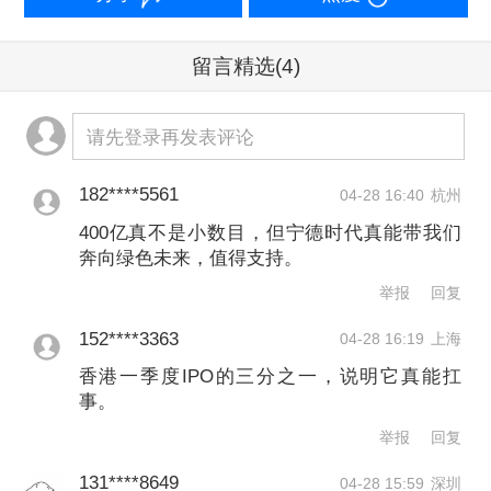
港股上市发售价为每股263港元，行使超
额配售权后融资额增至410亿港元。宁德
留言精选
(4)
时代此次港股IPO募集资金投向匈牙利项
请先登录再发表评论
目第一期及第二期建设，进一步提升本
地化供应能力。
182****5561
04-28 16:40
杭州
400亿真不是小数目，但宁德时代真能带我们
宁德时代更早一次大规模融资是在四年
奔向绿色未来，值得支持。
前的A股的大规模增发。早在2022年6月
举报
回复
22日，公司披露募资总额近450亿元，
152****3363
04-28 16:19
上海
22家机构参与战略配售。
香港一季度IPO的三分之一，说明它真能扛
事。
仍属稀缺标的，挤压融资空间
举报
回复
131****8649
04-28 15:59
深圳