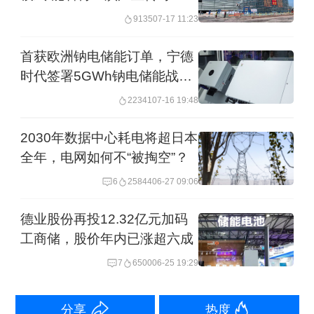
将有效充实公司资本金、优化股东结
9135
07-17 11:23
构、进一步融入全球资本市场，为加快
首获欧洲钠电储能订单，宁德
建设公司海外新能源项目、完善相关产
时代签署5GWh钠电储能战略
能及业务配套体系、深化全球供应链资
合作协议
22341
07-16 19:48
源布局、推进下游生态与海外零碳布
局、加强研发投入等提供关键资金保
2030年数据中心耗电将超日本
全年，电网如何不“被掏空”？
障，以巩固全球化核心市场竞争优势。
6
25844
06-27 09:06
此次配售引发宁德时代H股盘中一度跌超
德业股份再投12.32亿元加码
9%，A股盘中一度也跌超过2%。
工商储，股价年内已涨超六成
7
6500
06-25 19:29
上一次巨额融资，是宁德时代港股IPO。
宁德时代在2025年5月19日披露，此次
分享
热度