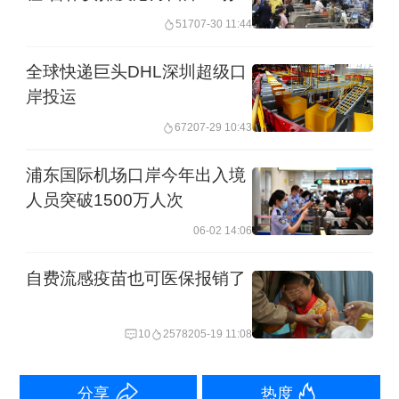
使用权协议
517
07-30 11:44
在蚊媒传染病防控方面，自本月起，基
全球快递巨头DHL深圳超级口
孔肯雅热已被纳入乙类传染病管理，意
岸投运
味着其疾病监测、病例上报和应急处置
672
07-29 10:43
有了法定依据，能实现与登革热等蚊媒
浦东国际机场口岸今年出入境
疾病的统一防控、同步排查，更快阻断
人员突破1500万人次
传播链条。
06-02 14:06
《通知》进一步明确，常态化开展境外
自费流感疫苗也可医保报销了
疫情信息收集分析和动态评估预警；在
蚊媒传染病高发的重点口岸、边境地
10
25782
05-19 11:08
区，疾控部门会同相关部门要做好来自
分享
热度
重点国家（地区）的交通运输工具、货