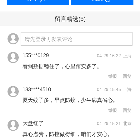
物、物品的检疫查验，加强口岸蚊媒监
留言精选
(5)
测，采取蚊媒防制措施，持续将蚊媒密
度控制在安全水平。
请先登录再发表评论
在急性呼吸道传染病防治方面，《通
155***0129
04-29 16:22
上海
知》称，推进呼吸道、腹泻等五大症候
看到数据稳住了，心里踏实多了。
群监测，保持急性呼吸道传染病哨点监
举报
回复
测和新冠、流感多渠道监测高效运转，
133****4510
04-29 15:45
上海
加快推进二级以下医疗机构部署应用前
夏天蚊子多，早点防蚊，少生病真省心。
置软件，提升采集数据质量和信息化协
举报
回复
同水平。
大盘红了
04-29 15:21
北京
真心点赞，防控做得细，咱们才安心。