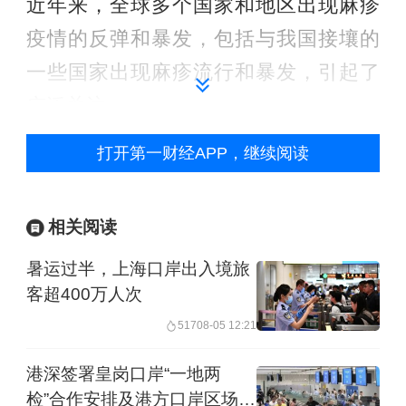
近年来，全球多个国家和地区出现麻疹
疫情的反弹和暴发，包括与我国接壤的
一些国家出现麻疹流行和暴发，引起了
广泛关注。
打开第一财经APP，继续阅读
国家疾控局4月初更新的“2026年3月全国
传染病疫情概况”显示，当月，新型冠状
病毒感染造成全国26306人发病，2人死
相关阅读
亡；麻疹和疟疾的感染人数也在100-200
暑运过半，上海口岸出入境旅
左右，1人因罹患疟疾而死亡；登革热、
客超400万人次
猴痘、炭疽、基孔肯雅热和人感染新亚
517
08-05 12:21
型流感分别造成92、28、21、4和3人发
港深签署皇岗口岸“一地两
病。
检”合作安排及港方口岸区场地