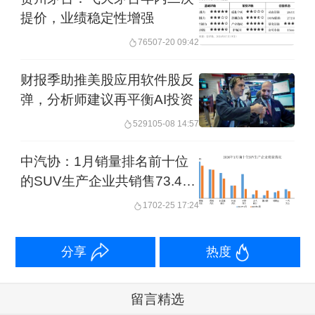
提价，业绩稳定性增强
765
07-20 09:42
财报季助推美股应用软件股反
弹，分析师建议再平衡AI投资
5291
05-08 14:57
中汽协：1月销量排名前十位
的SUV生产企业共销售73.4万
辆
17
02-25 17:24
分享
热度
留言精选