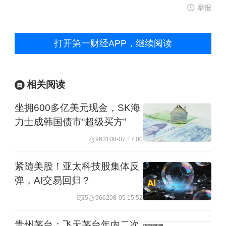
举报
打开第一财经APP，继续阅读
相关阅读
坐拥600多亿美元现金，SK海
力士成韩国债市“超级买方”
9631
08-07 17:00
紧随美股！亚太科技股集体反
弹，AI交易回归？
5
9662
08-05 15:52
贵州茅台：飞天茅台年内二次