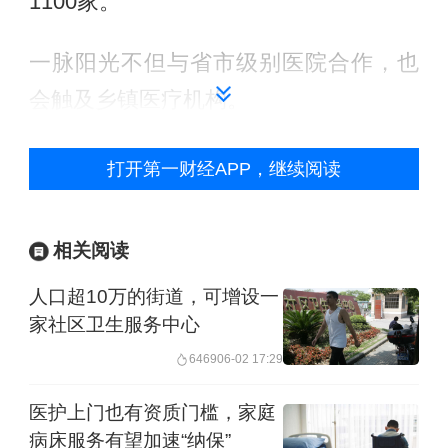
1100家。
一脉阳光不但与省市级别医院合作，也
会触及乡镇医疗机构。
“中国大概有10万家医院，3万个在农村
打开第一财经APP，继续阅读
叫乡镇卫生院，3万个在社区，还有大概
3万在城市里面。我们认为要把未来医疗
相关阅读
干好，要把这10万个医疗机构变成数字
人口超10万的街道，可增设一
化的医院。”陈朝阳说。
家社区卫生服务中心
6469
06-02 17:29
国家卫生健康委员会发布的《2024年我
国卫生健康事业发展统计公报》显示，
医护上门也有资质门槛，家庭
病床服务有望加速“纳保”
中国基层医疗卫生机构中，乡镇卫生院