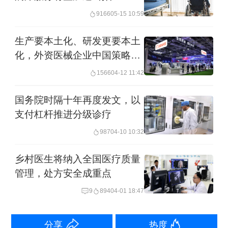
9166
05-15 10:59
33334个。基层医疗机构，承担着繁重的
任务。2024年，乡镇卫生院诊疗人次
生产要本土化、研发更要本土
13.8亿，比上年增加0.7亿人次。
化，外资医械企业中国策略再
升级
1566
04-12 11:42
影像数据是医疗数据的核心构成。考虑
国务院时隔十年再度发文，以
到中国病患人数众多，各级医疗机构每
支付杠杆推进分级诊疗
年都会产生海量影像数据。从应用场景
987
04-10 10:32
来看，中国人工智能企业，本应可以得
乡村医生将纳入全国医疗质量
到充足且优质的医疗数据。但真实的情
管理，处方安全成重点
况是，大量乡镇医疗机构的数据难以被
9
894
04-01 18:47
人工智能企业所用。
分享
热度