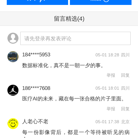
“相对三甲医院采集的影像数据，这些乡
镇医疗机构采集到的数据差异很大。就
留言精选
(4)
像我们的CT，放在北京采到的数据跟搬
到一个乡镇采集到的数据，那是两件事
请先登录再发表评论
儿。”陈朝阳表示，乡镇医疗机构的影像
184****5953
05-01 18:28
四川
数据在训练医疗大模型的时候，“很多就
数据标准化，真不是一朝一夕的事。
不能用”。
举报
回复
数据是人工智能的燃料。
186****7608
05-01 18:01
四川
医疗AI的未来，藏在每一张合格的片子里面。
中国是全球医疗AI企业的必争之地。飞
举报
回复
利浦等跨国企业，联影等中国企业已经
人老心不老
05-01 17:38
北京
将AI视为塑造医疗未来的关键驱动力。
每一份影像背后，都是一个等待被听见的病