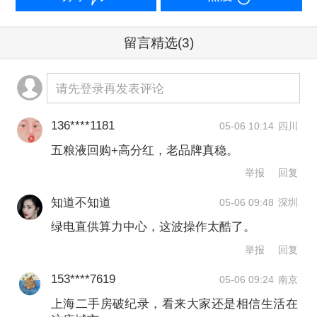
更新的范围，将研发投入水平较高的民
留言精选
(3)
营中小企业纳入再贷款政策支持领域，
将技术改造和设备更新贷款支持范围扩
请先登录再发表评论
展至电子信息、人工智能、设施农业、
136****1181
05-06 10:14
四川
消费商业设施等14个领域。提升贷款服
五粮液回购+高分红，老品牌真稳。
务质效，着力做好对企业购买人工智能
举报
回复
设备和软件服务的金融服务，促进“人工
知道不知道
05-06 09:48
深圳
智能+产业”发展。优化再贷款发放和管
绿电直供算力中心，这波操作太酷了。
理，提高政策实施效率。
举报
回复
►►为深入贯彻落实党中央、国务院决
153****7619
05-06 09:24
南京
策部署，国家发展改革委、财政部、农
上海二手房破纪录，看来大家还是相信生活在