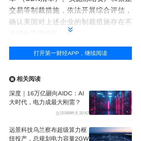
交易等制裁措施，依法开展综合评估，
确认美国对上述企业的制裁措施存在不
当域外适用情形。
为维护国家主权、安全、发展利益，保
打开第一财经APP，继续阅读
护中国公民、法人或其他组织的合法权
益，商务部根据《阻断办法》第二条、
相关阅读
第四条、第六条、第七条和工作机制的
深度｜16万亿砸向AIDC：AI
决定，发布禁令如下：不得承认、不得
大时代，电力成最大刚需？
执行、不得遵守美国依据第13902号行政
20388
昨天 20:42
令、第13846号行政令等规定，以参与伊
远景科技乌兰察布超级算力枢
朗石油交易为由，对恒力石化（大连）
纽投产，总规划电力容量2GW