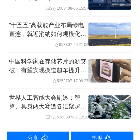
炼化有限公司、山东寿光鲁清石化有限
9
10034
08-06 15:57
公司、山东金诚石化集团有限公司、河
“十五五”高载能产业布局绿电
北鑫海化工集团有限公司和山东胜星化
直连，就近消纳如何规模化落
工有限公司采取的列入“特别指定国民清
地
9538
07-29 21:09
单”、实施冻结资产和禁止交易等制裁措
中国科学家在存储芯片的新突
施。本禁令自公布之日起施行。
破，有望实现换道超车提升算
力
►►中国人民银行、国家发展改革委、
53527
07-17 09:27
财政部联合印发《关于扩大科技创新和
世界人工智能大会剧透：智
技术改造贷款投放进一步支持设备更新
算、具身两大赛道各汇聚超
200家企业
的通知》。《通知》聚焦金融服务科技
5
53806
07-07 12:18
创新和设备更新的重要环节，全链条优
分享
热度
化政策举措。扩大支持科技创新和设备