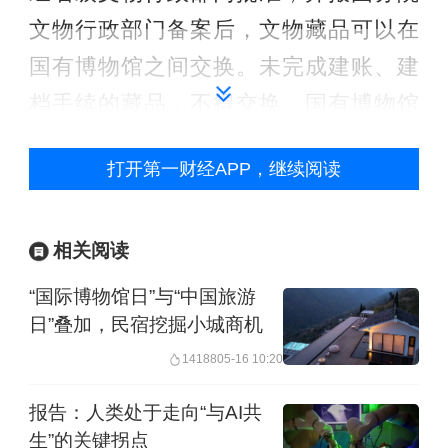
文物行政部门备案后，文物藏品可以在
国有博物馆之间交换。未完成建账、建
档手续的藏品，不得交换。国有博物馆
将接受捐赠的藏品作交换、调拨处理
打开第一财经APP，继续阅读
的，应当按照与捐赠人约定的协议办
理；无约定协议的，应当事先向捐赠人
说明情况并取得其书面同意。
相关阅读
“国际博物馆日”与“中国旅游
拟退出的文物藏品应满足一定条件，比
日”叠加，民宿挖掘小城商机
如因老化、腐蚀、损毁等原因造成文物
14188
05-16 10:20
藏品无法修复且无继续保存价值等。在
报告：人类处于走向“与AI共
对文物藏品作退出处理时，博物馆应当
生”的关键拐点