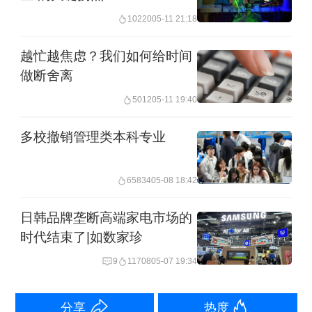
组织5名以上具有文物博物高级职称的专
10220
05-11 21:18
家，对拟退出文物藏品的基本情况、退
越忙越焦虑？我们如何给时间
出理由等进行评估；本馆人员不得担任
做断舍离
评估专家。对有1名专家不同意退出的文
5012
05-11 19:40
物藏品，国有博物馆应当立即中止退出
多校撤销管理类本科专业
程序，并在五年内不得就同一件文物藏
品组织退出评估。
65834
05-08 18:42
征求意见稿还对藏品库房管理、藏品保
日韩品牌垄断高端家电市场的
护利用等做出规定。比如，凡不具备安
时代结束了|如数家珍
全防范和消防条件的场所，禁止存放藏
9
11708
05-07 19:34
品；展厅、修复室等临时存放出库藏品
分享
热度
的场所，必须确定专职工作人员和定岗