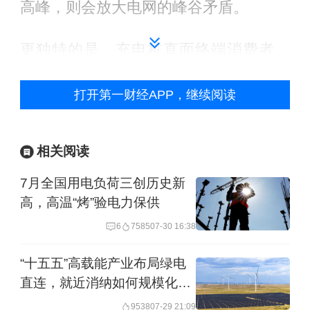
高峰，则会放大电网的峰谷矛盾。
更独特的是，充电桩直面终端消费者。
工业负荷体量巨大但远离公众，而充电
打开第一财经APP，继续阅读
行为连接着数以千万计的车主——每一
次插枪，都是一次潜在的能源选择。这
种人人可参与的特征，使充电基础设施
相关阅读
在理论上成为连接公众与新型电力系统
7月全国用电负荷三创历史新
的天然入口。
高，高温“烤”验电力保供
6
7585
07-30 16:38
可以说，让电动汽车用上可再生能源，
“十五五”高载能产业布局绿电
对于中国能源转型来说具有两重意义：
直连，就近消纳如何规模化落
直接促进可再生能源消纳，以及加速中
地
9538
07-29 21:09