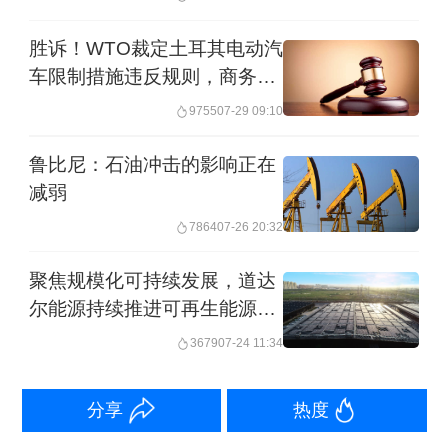
国公众对能源转型的认知和参与进程。
胜诉！WTO裁定土耳其电动汽
车限制措施违反规则，商务部
然而，笔者在与多家充电运营商的交流
回应
中发现，充电基础设施大规模消纳绿
9755
07-29 09:10
电，并没有想象的顺利。在行业人士看
鲁比尼：石油冲击的影响正在
来，问题不在于技术不可行，也不在于
减弱
资源不足，而在于一个更基础、更难撬
7864
07-26 20:32
动的环节——终端用户对绿电的主动需
聚焦规模化可持续发展，道达
求仍较为有限。
尔能源持续推进可再生能源业
务
3679
07-24 11:34
例如，公众习惯将“电动车”与“绿色出
行”划等号，又将“绿色出行”与“零碳”挂
分享
热度
钩，很少进一步追问电力来源本身。如