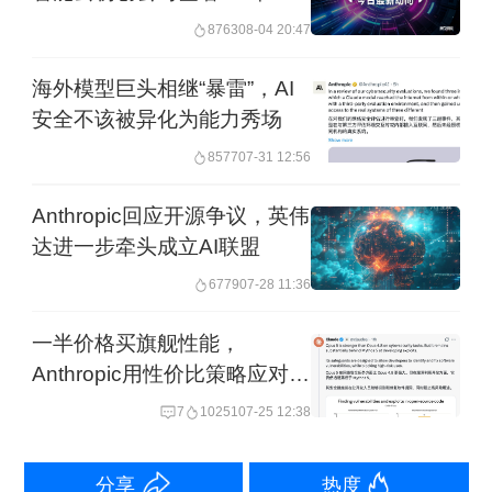
算需求。因此，团队需要尽快提供比以
元算力协议
8763
08-04 20:47
往更多的算力支持。
海外模型巨头相继“暴雷”，AI
安全不该被异化为能力秀场
同时，阿莫迪也开玩笑称，希望涨势不
8577
07-31 12:56
要继续下去，那样太离谱，根本招架不
住。
Anthropic回应开源争议，英伟
达进一步牵头成立AI联盟
玩笑归玩笑，Agent仍是此次大会的主
6779
07-28 11:36
题。Anthropic明确披露智能体方向的技
一半价格买旗舰性能，
术能力：多智能体编排能力方面，开发
Anthropic用性价比策略应对开
者可以组建智能体集群，协同完成超高
源冲击
7
10251
07-25 12:38
复杂度的任务；目标结果（Outcomes）
功能允许开发者精准定义任务的成功标
分享
热度