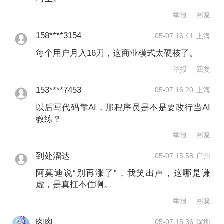
题之一。这不仅仅是增加显卡的问题，
举报
回复
关键在于让系统的每一层都能正常运
158****3154
05-07 16:41
上海
作：网络、调度、硬件健康、存储、编
每个用户月入16刀，这商业模式太硬核了。
排、可靠性、可观察性、安全性，以及
举报
回复
研究人员的开发体验。
153****7453
05-07 16:20
上海
据官方披露，MRC已部署于OpenAI
以后写代码靠AI，那程序员是不是要改行当AI
教练？
NVIDIA GB200超级计算机中，这些超级
举报
回复
计算机主要用于训练前沿模型，包括
到处溜达
05-07 15:58
广州
Oracle云基础设施（OCI）站点、微软
阿莫迪说“别再涨了”，我笑出声，这哪是谦
Fairwater超级计算机等。
虚，是真扛不住啊。
举报
回复
肉肉
05-07 15:36
深圳