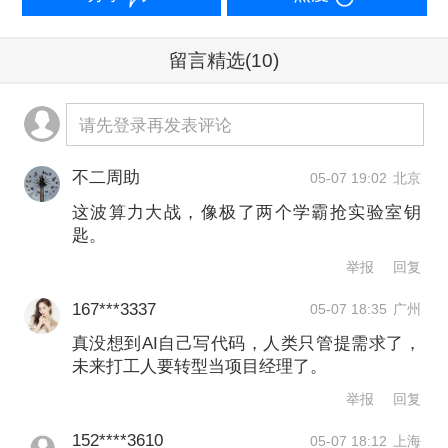
准，Claude会自动反复迭代至任务达
留言精选
(10)
标；自主推演（Dreaming）能力能够主
动复盘过往会话记录，吸取经验教训并
请先登录再发表评论
吸收至记忆中。
不二周助
05-07 19:02
北京
同时，Anthropic宣布与埃隆·马斯克的
这波算力大战，像极了两个学霸抢实验室钥
SpaceX达成协议。根据该协议，
匙。
举报
回复
Anthropic将获得位于田纳西州孟菲斯市
的Colossus 1数据中心超过300兆瓦的算
167***3337
05-07 18:35
广州
真没想到AI自己写代码，人类只管提需求了，
力。
未来打工人要转型当项目经理了。
举报
回复
为了狙击Anthropic在算力方面的部署，
152****3610
05-07 18:12
上海
OpenAI方面立即披露能够提高GPU利用