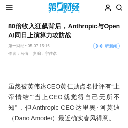
80倍收入狂飙背后，Anthropic与Open
AI同日上演算力攻防战
第一财经
•
05-07 15:16
听新闻
作者：吕倩 责编：宁佳彦
虽然被英伟达CEO黄仁勋点名批评有“上
帝情结”“当上CEO就觉得自己无所不
知”，但Anthropic CEO达里奥·阿莫迪
（Dario Amodei）最近确实春风得意。