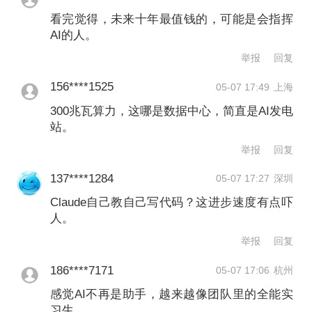
看完觉得，未来十年最值钱的，可能是会指挥
效率的网络协议合作。
AI的人。
举报
回复
如果说OpenAI此前的“星际门”计划是筹
156****1525
05-07 17:49
上海
集弹药，那么MRC协议就是在尝试改良
300兆瓦算力，这哪是数据中心，简直是AI发电
枪械，解决大模型训练中最令人头疼的
站。
算力损耗问题。
举报
回复
137****1284
05-07 17:27
深圳
曾在xAI就职、现任OpenAI基础设施与
Claude自己教自己写代码？这进步速度有点吓
扩展（Scaling）团队工程师的乌代・鲁
人。
达拉朱（Uday Ruddarraju）表示，让大
举报
回复
规模计算真正可靠运行所需的工程过
186****7171
05-07 17:06
杭州
程，是目前业界最有趣的计算机科学问
感觉AI不再是助手，越来越像团队里的全能实
习生。