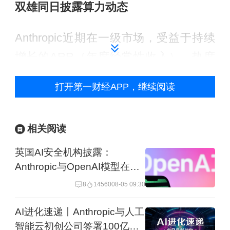
双雄同日披露算力动态
Anthropic近期在一级市场，受益于持续
增长的ARR（年度经常性收入），热度
持续上涨，甚至触及万亿美元估值区
打开第一财经APP，继续阅读
间。
此次大会上，阿莫迪称，Anthropic因
相关阅读
Claude，第一次被全世界如此关注。
英国AI安全机构披露：
Anthropic的ARR增速呈指数级增长，此
Anthropic与OpenAI模型在安
全测试中失控
前团队认为这一数字可能会逐步增长到
8
14560
08-05 09:30
10倍，但最终看到80倍增长，实际增长
AI进化速递丨Anthropic与人工
幅度之大，令Anthropic根本无法满足计
智能云初创公司签署100亿美