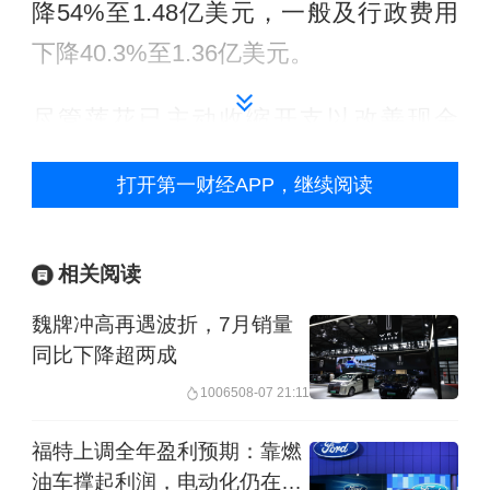
降54%至1.48亿美元，一般及行政费用
下降40.3%至1.36亿美元。
尽管莲花已主动收缩开支以改善现金
流，但其财务状况依然不容乐观。持续
打开第一财经APP，继续阅读
的亏损已使公司长期资不抵债，2021年
至2025年累计亏损超31亿美元（约合人
相关阅读
民币210亿元），连续4年处于资不抵债
状态。同时，莲花经营活动产生的现金
魏牌冲高再遇波折，7月销量
同比下降超两成
流量净额长期为负，流动性压力尤为突
10065
08-07 21:11
出：2025年流动负债近24亿美元，而流
动资产仅9.1亿美元。
福特上调全年盈利预期：靠燃
油车撑起利润，电动化仍在交