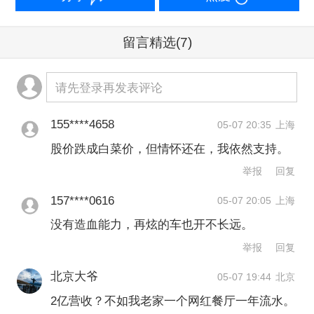
了融资之路。
留言精选
(7)
天眼查信息显示，在路特斯科技2024年2
月上市前，共进行了6轮融资，已公开投
请先登录再发表评论
资方的融资大多与吉利相关，仅有蔚来
资本一家外部投资方。上市后，莲花又
155****4658
05-07 20:35
上海
有三次融资记录，其中两次由吉利体系
股价跌成白菜价，但情怀还在，我依然支持。
公司领投。最近一次发生在2025年底，
举报
回复
亿咖通科技以定向配售方式认购其新发
157****0616
05-07 20:05
上海
行的普通股，投资总额为2300万美元。
没有造血能力，再炫的车也开不长远。
举报
回复
然而，对于无法自我造血的莲花而言，
依赖外部融资并非长久之计。
北京大爷
05-07 19:44
北京
2亿营收？不如我老家一个网红餐厅一年流水。