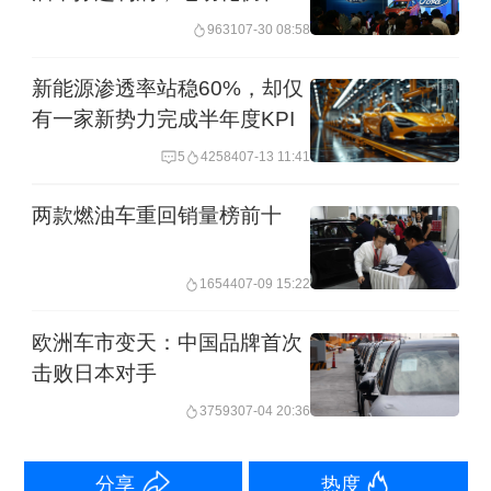
这意味着莲花缺乏自我造血能力，其可
学费
9631
07-30 08:58
持续经营完全依赖外部融资。
新能源渗透率站稳60%，却仅
有一家新势力完成半年度KPI
回顾历史，莲花成立于1948年，曾是世
5
42584
07-13 11:41
界三大跑车制造商之一。1996年被马来
西亚宝腾集团收购，2017年6月辗转被吉
两款燃油车重回销量榜前十
利控股。在被吉利收购前，莲花专注于
16544
07-09 15:22
小众超跑市场，2016年销量仅1600余
辆。吉利入主后，莲花的发展路径发生
欧洲车市变天：中国品牌首次
根本性转变，开始向电动化、智能化转
击败日本对手
型，定位也向大众市场拓展，先后发布
37593
07-04 20:36
了Eletre、Emeya两款车型，并正式开启
分享
热度