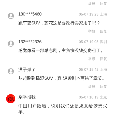
上市曾是莲花的高光时刻。上市首日，
举报
回复
路特斯科技美股收盘价为13.8美元，总
180****5460
05-07 19:23
上海
市值接近96亿美元（约合人民币690亿
跑车变SUV，莲花这是要改行卖家用了吗？
元），甚至高于同在美股上市的小鹏汽
举报
回复
车（81.4亿美元）和蔚来（91.1亿美
132****2336
05-07 19:03
深圳
元）。
感觉像看一部励志剧，主角快没钱交房租了。
举报
回复
上市后不久，莲花就立下目标：2028年
没子弹了
05-07 18:42
上海
实现年销15万辆，2025年实现利润转
从超跑到插混SUV，真·逆袭剧本写错了章节。
正。然而，随着市场竞争加剧、国际环
举报
回复
境复杂化以及电动跑车细分市场表现低
别举报我
05-07 18:19
北京
迷，这些目标已化为泡影。
中国用户微增，说明我们还是愿意给梦想买
单。