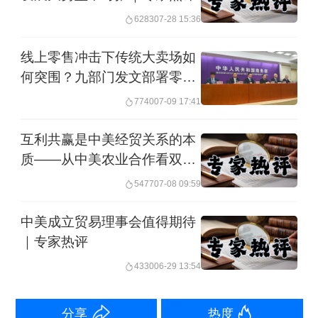
6283
07-28 15:36
FCC全票通过“不良实验室”规则；2025
年9月以来，先后启动多轮执法行动，撤
线上零售冲击下传统大卖场如
何突围？九部门发文部署零售
销重庆信通院、泰尔实验室等15家检测
业创新发展
实验室的认证资质。2026年4月更是计划
7740
07-09 17:41
面向中国实验室发布全面禁令。这一举
互利共赢是中美经贸关系的本
措严重偏离了技术中立原则，将检测认
质——从中美农业合作看双边
经贸关系前景｜专家热评
证领域纳入对华科技脱钩的核心战场。
5477
07-08 09:59
禁令一旦全面实施，直接影响中国现存
中美成立贸易理事会值得期待
超150家FCC授权实验室的业务运营，并
｜专家热评
对全球电子产业链运行产生冲击。商务
4330
06-29 13:54
部已明确表示强烈反对立场，并宣布将
分享
热度
采取必要措施维护中国企业正当权益。