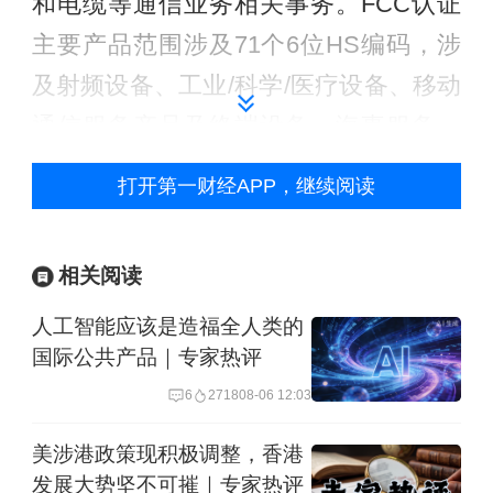
和电缆等通信业务相关事务。FCC认证
主要产品范围涉及71个6位HS编码，涉
及射频设备、工业/科学/医疗设备、移动
通信服务产品及终端设备、海事服务、
航空服务、无线电服务、固定微波服务
打开第一财经APP，继续阅读
等相关产品。此番FCC针对中国检测认
证实验室出台限制措施是近一年来针对
相关阅读
中国检测实验室实施的力度最强的一轮
人工智能应该是造福全人类的
打压。特朗普第二任期任命布伦丹·卡尔
国际公共产品｜专家热评
（Brendan Carr）担任FCC新任主席，
6
2718
08-06 12:03
其上任伊始遂于2025年3月在FCC内部
成立国家安全委员会，将“对抗中国威
美涉港政策现积极调整，香港
发展大势坚不可摧｜专家热评
胁”明确定义为其核心使命。同年5月，