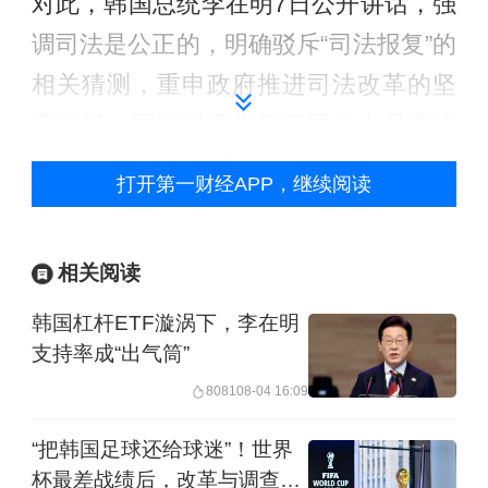
对此，韩国总统李在明7日公开讲话，强
调司法是公正的，明确驳斥“司法报复”的
相关猜测，重申政府推进司法改革的坚
定立场，同时强调将保障司法人员依法
履职的安全环境，避免类似极端事件再
打开第一财经APP，继续阅读
次发生。
相关阅读
韩国杠杆ETF漩涡下，李在明
支持率成“出气筒”
8081
08-04 16:09
“把韩国足球还给球迷”！世界
杯最差战绩后，改革与调查在