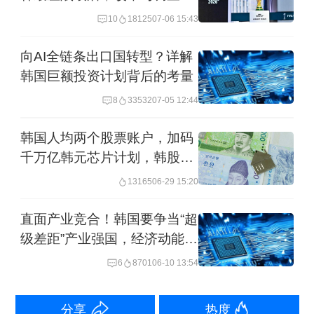
韩国同步启动
10
18125
07-06 15:43
韩国前第一夫人金建希（来源：央视新闻资料图）
向AI全链条出口国转型？详解
韩国巨额投资计划背后的考量
缘何引发关注
8
33532
07-05 12:44
上海市朝鲜半岛研究会副会长、上海对
韩国人均两个股票账户，加码
千万亿韩元芯片计划，韩股
外经贸大学朝鲜半岛研究中心主任詹德
会“疯”到什么程度
13165
06-29 15:20
斌对第一财经分析道，这一突发事件之
所以引发关注，“首先当前所有的报道都
直面产业竞合！韩国要争当“超
对逝者加了一个定语，即金建希案二审
级差距”产业强国，经济动能如
何
的主审法官，所以很多人猜测（法官的
6
8701
06-10 13:54
离世）与这一案件的关联。其次，执政
分享
热度