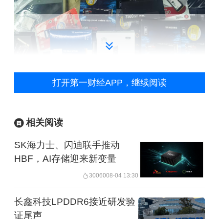
打开第一财经APP，继续阅读
SK海力士所称的绩效奖金制度源于去年
相关阅读
9月达成的新劳资协议。随着该公司去年
业绩快速增长，市场预测基于去年营业
SK海力士、闪迪联手推动
HBF，AI存储迎来新变量
利润的员工绩效奖金总额已有所提高。
30060
08-04 13:30
2025年，SK海力士营收97.1467万亿韩
长鑫科技LPDDR6接近研发验
元，同比增长超30万亿韩元，营业利润
证尾声