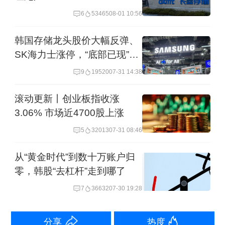
则为47.2063万亿韩元，同比翻倍，刷新
6
53465
08-01 10:56
史上最高年度业绩。按照去年年末约3.5
韩国存储龙头股价大幅反弹、
万名员工总数计算，人均可发放奖金约
SK海力士涨停，“底部已现”仍
1.4亿韩元，也就是65万人民币。
言之尚早
9
19520
07-31 14:38
今年第一季度，该公司业绩还在增长。
滚动更新丨创业板指收涨
3.06% 市场近4700股上涨
第一季度SK海力士营收52.5763万亿韩
5
32013
07-31 08:46
元，营业利润37.6103万亿韩元。该公司
季度销售额首次突破50万亿韩元大关，
从“黄金时代”到数十万账户归
营业利润则同比暴增405%。
零，韩股“去杠杆”走到哪了
7
36632
07-30 19:28
随着绩效奖金的讨论持续，在韩国社交
媒体上，SK海力士员工工服已经被调侃
分享
热度