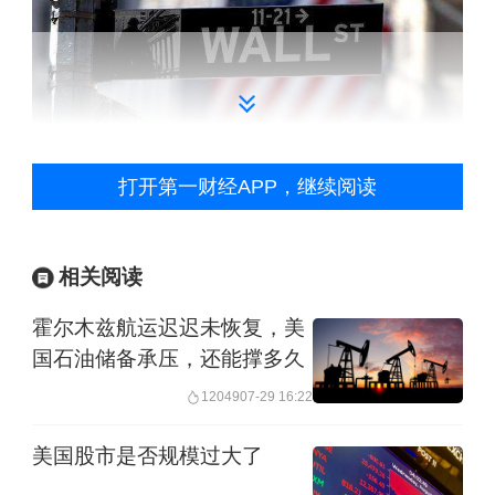
打开第一财经APP，继续阅读
资料图
相关阅读
地缘政治和股市
霍尔木兹航运迟迟未恢复，美
国石油储备承压，还能撑多久
魏斯伯格称，股票市场天然具备的“前瞻
12049
07-29 16:22
性”特征，一旦地缘政治的不确定性得到
美国股市是否规模过大了
遏制，股市就开始转向新的动态。“标普