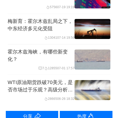
500指数在4月中旬前随原油价格上涨而
5756
07-19 19:19
出现了回调，但一旦市场确认油价波动
梅新育：霍尔木兹乱局之下，
的尾部风险已得到遏制、未来路径变得
中东经济多元化受阻
清晰，股市便开始回升。这种回升并非
13041
07-14 19:56
回归2026年初的定价主题，而是转向了
2025年的一个重要叙事动态。因此，当
霍尔木兹海峡，有哪些新变
化？
远期展望优于近期，且这种预期逐渐兑
7
12855
07-01 17:57
现时，股市在风险评估的基础上作出了
积极响应。”他分析道。
WTI原油期货跌破70美元，是
否市场过于乐观？高级分析师
自2月底中东冲突爆发以来，布伦特原油
这么看
28665
06-26 18:32
价格涨幅约为45%。根据全美汽车协会
（AAA）的数据，加油站端的油价已飙
分享
热度