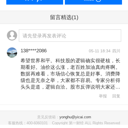
升超过50%，截至5月11日，平均价格已
留言精选
(1)
突破每加仑4.50美元。
请先登录再发表评论
对此，魏斯伯格进一步分析，高油价本
身并不必然对股市不利。“油价上涨和通
138****2086
05-11 18:34
四川
胀上升确实会给利润率带来挑战，并可
希望世界和平。科技股的逻辑确实很硬核，长
期看好。油价这么涨，老百姓加油真肉疼啊。
能冲击市场情绪，但高油价通过国内生
数据再难看，市场信心恢复总是好事。消费降
产总值（GDP）渠道对企业收入产生的
级也是无奈之举，大家都不容易。专家分析得
头头是道，逻辑自洽。股市反弹说明大家还是
直接影响其实非常微小。这种影响在美
对经济有信心的。只要不衰退，慢慢走也是好
举报
回复
国比在世界其他地区更小，且对于大型
的。这种分化行情最考验选股眼光了。稳住就
是胜利，别太焦虑。
股而言，由于科技板块占比高达30%，
意见反馈箱：
yonghu@yicai.com
其受经济整体波动的影响比整体经济要
客服热线：400-6060101
Copyright 第一财经 ALL Rights Reserved