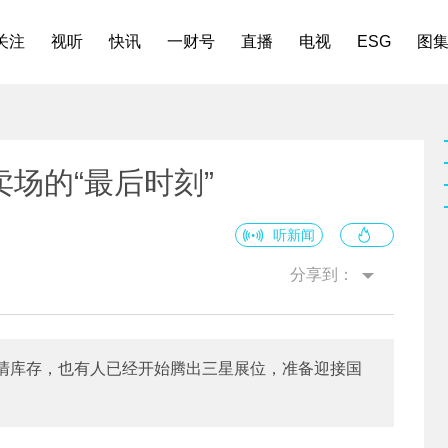
关注
视听
快讯
一财号
直播
电视
ESG
图
场的“最后时刻”
听新闻
分享到：
清库存，也有人已经开始腾出三星展位，准备迎接国