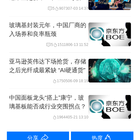
动能切换
5
9073
07-03 14:37
玻璃基封装元年，中国厂商的
入场券和良率瓶颈
5
15118
06-13 11:52
亚马逊英伟达下场抢货，存储
之后光纤成最紧缺 “AI硬通货”
静电吸盘 图源：TOTO
17505
06-09 18:19
在半导体制造中，晶圆需要经过光刻、
中国面板龙头“搭上”康宁，玻
蚀刻、薄膜沉积等工序，在这些精密加
璃基板能否成行业突围拐点？
工过程中，晶圆必须被平稳、牢固地固
19644
05-21 13:10
定，同时要保持温度均匀、避免污染和
变形，这正是静电吸盘的核心作用。这
分享
热度