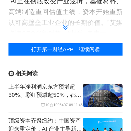
“AI正在彻底改变产业逻辑，基础材料、
高端制造重回估值主线，资本开始重新
认可高壁垒工业企业的长期价值。”艾媒
咨询CEO张毅对第一财经记者表示。
打开第一财经APP，继续阅读
马桶与玻璃企业站上AI风口
TOTO的爆红是其中最具戏剧性的案例。
相关阅读
根据公开信息，TOTO从1984年正式启
上半年净利润京东方预增超
50%、彩虹预减超50%，都在
动陶瓷业务，并逐渐把陶瓷工艺用来做
加码玻璃基
10
10964
07-09 11:45
半导体设备里的精密零件。TOTO踩中的
那个关键零件是“静电吸盘”（ESC）。
顶级资本齐聚纽约：中国资产
迎来重定价，AI 产业主导新旧