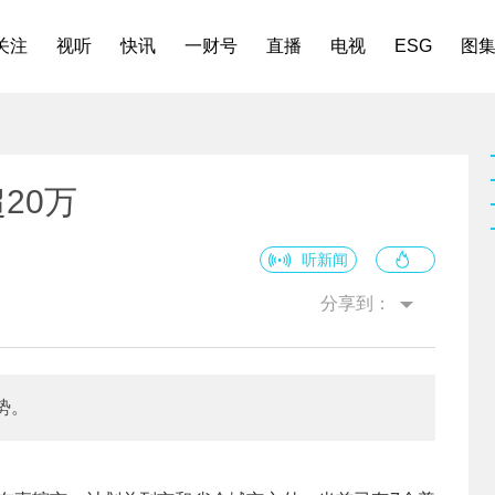
关注
视听
快讯
一财号
直播
电视
ESG
图
20万
听新闻
分享到：
势。