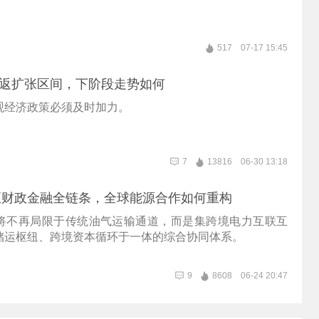
517
07-17 15:45
重返扩张区间，下阶段走势如何
观经济政策必须及时加力。
7
13816
06-30 13:18
至财政金融全链条，全球能源合作如何重构
将不再局限于传统油气运输通道，而是集跨境电力互联互
储运枢纽、跨境资本循环于一体的综合协同体系。
9
8608
06-24 20:47