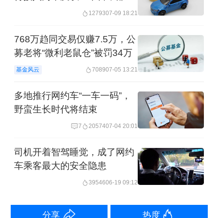
城市规定趋紧
12793
07-09 18:21
此外，今年3月太原市发布了《出租汽车
驾驶员星级评定工作机制》及配套服务
768万趋同交易仅赚7.5万，公
质量信誉考核评分标准，设五星、四
募老将“微利老鼠仓”被罚34万
星、三星、二星四个等级，评星结果与
基金风云
7089
07-05 13:21
运营资格直接挂钩。例如二星级驾驶员
多地推行网约车“一车一码”，
禁止进入太原南站、武宿机场、火车
野蛮生长时代将结束
站、景区、医院等重点区域候客，网约
7
20574
07-04 20:01
车平台不得在上述区域派单。
司机开着智驾睡觉，成了网约
车乘客最大的安全隐患
业内人士王佳（化名）对第一财经记者
39546
06-19 09:12
表示，从时间节点看，当前网约车行业
发展更成熟，一些城市根据现有情况进
分享
热度