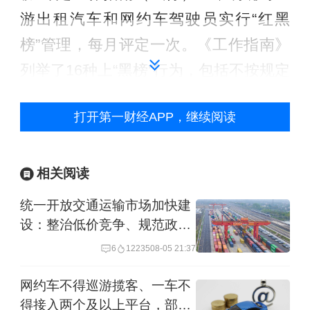
游出租汽车和网约车驾驶员实行“红黑
榜”管理，每月评定一次。《工作指南》
列举了16种上“黑榜”行为，包括不按规定
使用计价器收费；拒载、议价、途中甩
打开第一财经APP，继续阅读
客、故意绕道；车辆外观、内饰脏乱，
有异味，且拒不整改等。
相关阅读
被列入“黑榜”的驾驶员将面临相应惩处，
统一开放交通运输市场加快建
包括计入个人及所属企业服务质量信誉
设：整治低价竞争、规范政府
考核扣分；由所属企业组织其参加不少
补贴
6
12235
08-05 21:37
于8个学时的专项教育培训，整改情况需
网约车不得巡游揽客、一车不
向相关部门报备等。
得接入两个及以上平台，部分