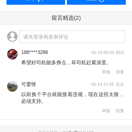
行了修订。上述政策贴合了当前对于网
约车行业持续推进合规化的要求，同时
留言精选
(2)
继续强化平台安全主体责任的落实。
请先登录再发表评论
对此，网经社电子商务研究中心高级分
188****3286
05-15 00:04
四川
析师陈礼腾对第一财经记者表示，过往
希望好司机能多挣点，坏司机赶紧滚蛋。
网约车行业存在违规成本偏低、约束力
举报
回复
度不足的问题，部分司机屡发服务违
可爱呀
05-14 21:55
北京
规、安全违规行为却难以受到长效惩
以前换个平台就能接着违规，现在这招太狠，
戒。而新规通过细化管理细则、落实严
必须支持。
厉惩戒，一方面大幅抬高了网约车司机
举报
回复
的从业底线与行为红线，从源头约束司