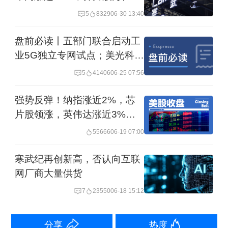
Andrew Feldman表示，公司通过训练制
营再扩容
5
8329
06-30 13:40
造人工智能，并通过人工智能推理来应
盘前必读丨五部门联合启动工
用，随着模型越来越智能，人们使用量
业5G独立专网试点；美光科技
将会爆炸式增长。
业绩爆表盘后大涨近16%
5
41406
06-25 07:56
在5月14日台积电2026年技术论坛前的
强势反弹！纳指涨近2%，芯
演示资料中，台积电则预计，人工智能
片股领涨，英伟达涨近3%，
英特尔暴涨10.64%，中概股
预计将推动全球半导体市场规模增长，
55666
06-19 07:00
普跌
2030年将达到1.5万亿美元，超过公司此
寒武纪再创新高，否认向互联
前预测的1万亿美元。1.5万亿美元市场
网厂商大量供货
中，来自人工智能和高性能计算的市场
7
23550
06-18 15:12
规模预计将占55%，智能手机占20%。
分享
热度
台积电还预计，从2022年到2026年，来