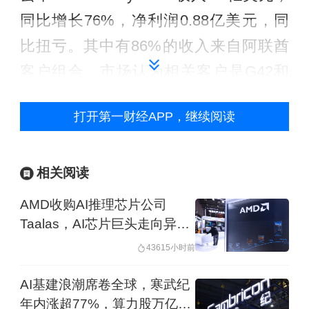
同比增长76%，净利润0.88亿美元，同
比扭亏。其中有86%的收入来自阿联酋
客户组合，市场认为相关客户是G42和
一家阿联酋人工智能大学，客户结构的
打开第一财经APP，继续阅读
单一构成了一定的风险。该公司今年还
在扩大收入来源，今年1月与OpenAI达
成合作，计划在2028年前向OpenAI交付
相关阅读
750兆瓦的计算能力。今年3月与亚马逊
AMD收购AI推理芯片公司
AWS合作，计划在AWS上提供算力。
Taalas，AI芯片巨头走向异构
计算
4361
5小时前
近日业界对于AI和AI芯片需求增长有一
AI基建浪潮席卷全球，寒武纪
些积极的预计。Cerebras Systems CEO
年内涨超77%，算力股万亿阵