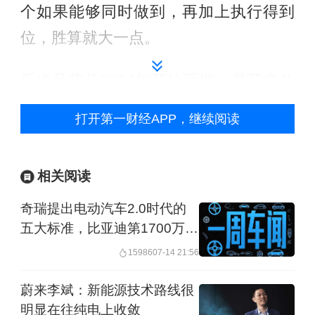
个如果能够同时做到，再加上执行得到
位，胜算就大一点。
乐道品牌从2024年开始面世，是蔚来公
司定位为家庭导向的智能电动汽车品
打开第一财经APP，继续阅读
牌。乐道L90去年8月开启交付，首月即
破万，成为蔚来史上销量最快过万的车
相关阅读
型。但今年以来，乐道品牌销量已经连
奇瑞提出电动汽车2.0时代的
续四个月位于万辆以下，刚刚过去的4月
五大标准，比亚迪第1700万整
份交付5352辆。
车下线｜一周车闻
15986
07-14 21:56
也正是基于这样不够稳定的市场表现，
蔚来李斌：新能源技术路线很
市场的质疑之声再起。但从现状看，如
明显在往纯电上收敛