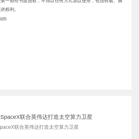
经第一财经书面授权，不得以任何方式加以使用，包括转载、摘
任的权利。
com
丨SpaceX联合英伟达打造太空算力卫星
SpaceX联合英伟达打造太空算力卫星