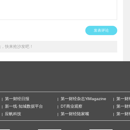
发表评论
论，快来抢沙发吧！
第一财经日报
第一财经杂志YiMagazine
第一财
新一线·知城数据平台
DT商业观察
第一财
应帆科技
第一财经陆家嘴
第一财