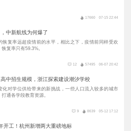
17660
07-15 22:44
州，中新航线为何爆了
的恢复率远超疫情前的水平，相比之下，疫情前同样受欢
恢复率只有59.3%。
12
57495
06-07 20:42
通高中招生规模，浙江探索建设潮汐学校
变化对学位供给带来的新挑战，一些人口流入较多的城市
，打通各学段教育资源。
9
8639
05-12 17:12
年开工！杭州新增两大重磅地标