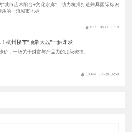
的“城市艺术阳台+文化水廊”，助力杭州打造兼具国际标识
特质的一流城市地标。
827
05-08 11:19
！杭州楼市“顶豪大战”一触即发
是起步价，一场关于财富与产品力的顶级碰撞。
10344
04-28 16:59