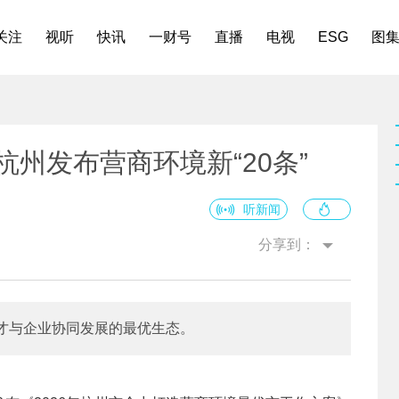
关注
视听
快讯
一财号
直播
电视
ESG
图
州发布营商环境新“20条”
听新闻
分享到：
才与企业协同发展的最优生态。