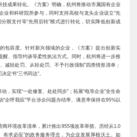
科技成果转化。《方案》明确，杭州将推动市属国有企业
企业和科研院所参与，同时支持高校与龙头企业设立“先
期分期支付等“先用后转”模式进行转化，切实降低创新成
的包容度。针对新兴领域的企业，《方案》提出创新实
教育提醒、指导约谈等柔性执法方式。同时，杭州将进一步推
罚、减轻处罚、从轻处罚、不予行政强制”四类情形清单；
决定书“三书同达”。
动，实现“一处修复、处处同步”；拓展“电等企业”全生命
“企呼我应”平台涉企问题办结率、满意率保持在95%以
化营商环境改革清单，累计推出955项改革举措。历经从1.0
扰、有求必应”的政务服务理念，为企业发展厚植沃土。如