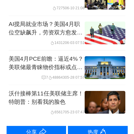
危险信号。
7275
06-10 21:08
AI搅局就业市场？美国4月职
消费者面临考验
位空缺飙升，劳资双方愈发谨
慎
虽然特朗普本周再次对美股走势进行了
14312
06-03 07:51
自夸，近期股市上涨并未提振消费者情
美国4月PCE前瞻：逼近4%？
绪。华尔街认为，民众财富多集中于退
美联储最青睐物价指标或点燃
加息恐慌
休账户，通胀增速持续超过薪资涨幅，
7
488643
05-28 07:57
或抑制消费支出。目前，强劲退税与家
沃什接棒第11任美联储主席！
庭储蓄消耗，支撑消费韧性。但报税季
特朗普：别看我的脸色
已结束，经济不确定性上升，经济学家
65617
05-23 07:47
认为消费者难以持续依赖储蓄。
分享
热度