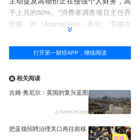
主动提及高物价正在侵蚀个人财务，高
于上月的50%。”消费者调查项目主任乔
安妮・许（Joanne Hsu）表示。“关键在
于，消费者似乎担心通货膨胀不仅会蔓
延至燃料价格之外的其他领域，而且这
打开第一财经APP，继续阅读
种上涨趋势甚至会持续到未来很长一段
时间。”
相关阅读
本周路透社 / 益普索民调显示，受共和
吉姆·奥尼尔：英国的复兴蓝图
党支持率下滑拖累，特朗普支持率跌至
重返白宫以来的最低点。民众不满情绪
7337
07-26 20:31
加剧，对特朗普及其共和党而言，11月
把蓝领招聘治理关口再往前移
中期选举能否保住国会多数席位，已是