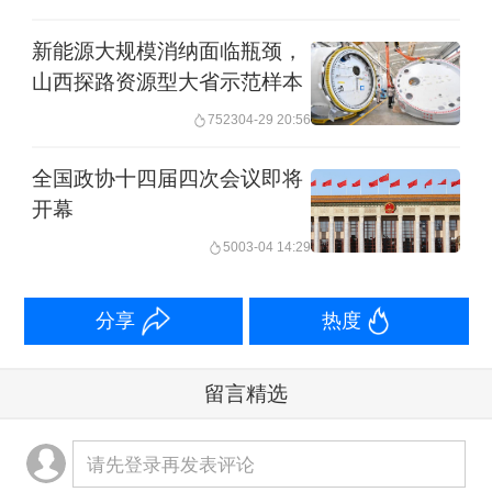
新能源大规模消纳面临瓶颈，
山西探路资源型大省示范样本
7523
04-29 20:56
全国政协十四届四次会议即将
开幕
50
03-04 14:29
分享
热度
留言精选
请先登录再发表评论