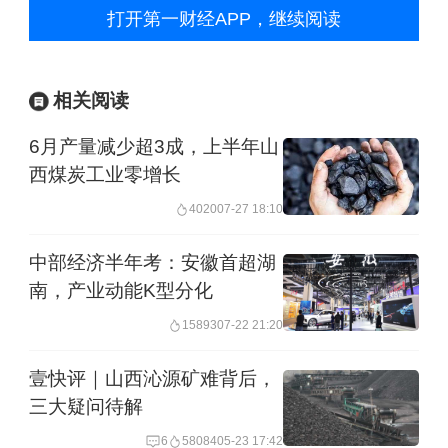
打开第一财经APP，继续阅读
相关阅读
6月产量减少超3成，上半年山
西煤炭工业零增长
4020
07-27 18:10
中部经济半年考：安徽首超湖
南，产业动能K型分化
15893
07-22 21:20
壹快评｜山西沁源矿难背后，
三大疑问待解
6
58084
05-23 17:42