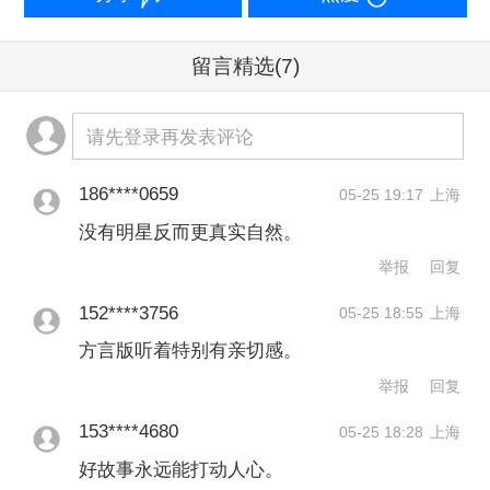
化，他本人对当地文化的深刻理解以及
留言精选
(7)
此前的内容积累都让这部电影的剧本极
为优质，既有文化传承，又有情感抒
请先登录再发表评论
发，最重要的是真实和真诚，大部分观
186****0659
众尤其是潮汕观众看了电影后都说剧情
05-25 19:17
上海
没有明星反而更真实自然。
很写实，当年很多家庭都是如此，且故
举报
回复
事主人公聚焦最为平凡的人，没有背
152****3756
05-25 18:55
上海
景、没有钱的普通人该如何获得更好的
方言版听着特别有亲切感。
生活？这是大部分普通观众都面临的问
举报
回复
题，这样接地气且真实的故事让大部分
153****4680
05-25 18:28
上海
观众产生共情。
好故事永远能打动人心。