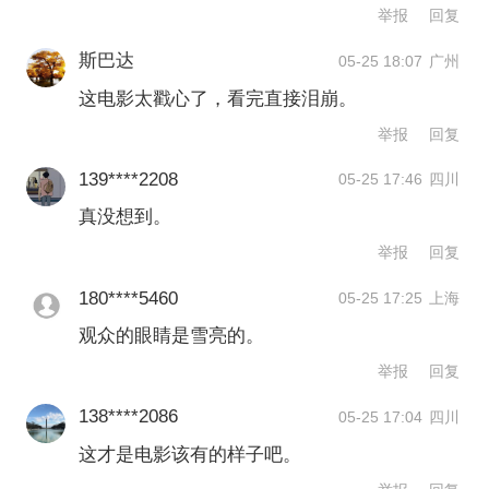
真诚是“必杀技”，《给阿嬷的情书》正是
举报
回复
依靠扎实的故事基础，尤其是真诚来打
斯巴达
05-25 18:07
广州
动观众。那么为何其他电影，尤其是背
这电影太戳心了，看完直接泪崩。
举报
回复
后具有巨资支持的电影反而不如《给阿
嬷的情书》票房高？这里就涉及一个“双
139****2208
05-25 17:46
四川
刃剑”问题，根据笔者的了解，具有资金
真没想到。
举报
回复
支持的影视作品肯定具有成本优势，可
以做更好的服化道、宣发等，缺乏资金
180****5460
05-25 17:25
上海
观众的眼睛是雪亮的。
的影视作品很多时候甚至难以开机。但
举报
回复
如果一个项目如果能启动，那么有资本
138****2086
05-25 17:04
四川
支持的剧组多少会受资本方影响，比如
这才是电影该有的样子吧。
改编剧本、加塞“关系户”演职人员甚至是