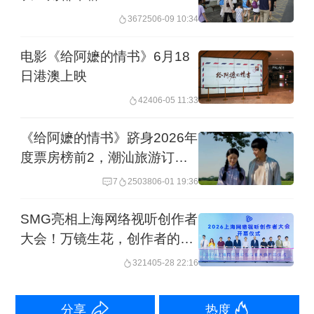
36725
06-09 10:34
《给阿嬷的情书》几乎不符合所有的爆
电影《给阿嬷的情书》6月18
款定律，没有明星和IP、没有资金去宣
日港澳上映
发，最初的院线排片仅4.1%，少得可
424
06-05 11:33
怜。然而，在上映了一段时间后，突然
《给阿嬷的情书》跻身2026年
《给阿嬷的情书》吸引了大量“自来
度票房榜前2，潮汕旅游订单
水”（非资本支持）观众，大家自发转发
大增
7
25038
06-01 19:36
并在社交媒体发表观后感，电影的评分
远超同期其他聚集了大明星的电影。
SMG亮相上海网络视听创作者
大会！万镜生花，创作者的下
一个十年在这儿！
在笔者看来，《给阿嬷的情书》能成
3214
05-28 22:16
功，最根本的优势是基于内容，导演一
分享
热度
直致力于拍摄优质电影，传播潮汕文