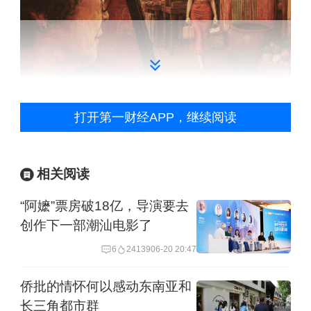
打开第一财经APP，继续阅读
相关阅读
互联网时代，一部电影要成为爆款，需
要有明星、大IP等加持，部分观众是为
“阿嬷”票房破18亿，导演要去
创作下一部潮汕电影了
了明星才来支持电影，同时要有资本来
支付巨额的制作和宣发费用，当然还有
6
24139
06-20 20:47
渠道的支持，再优质的作品如果排片率
侨批的情怀何以感动东南亚和
过低，也难以被观众看到。
长三角都市群