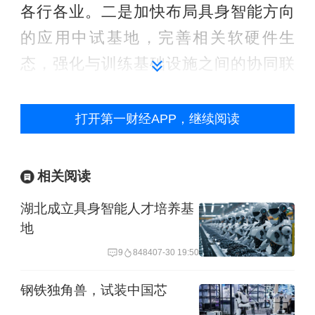
各行各业。二是加快布局具身智能方向
的应用中试基地，完善相关软硬件生
态，强化与训练基础设施之间的协同联
动，推动面向实际场景的技术创新与落
地应用。
打开第一财经APP，继续阅读
相关政策的加速推进，核心目标是破解
相关阅读
制约人形机器人商业化落地的两大瓶颈
湖北成立具身智能人才培养基
——智能决策能力与稳健运行能力，推
地
动人形机器人进一步向实用端迈进。
9
8484
07-30 19:50
政策中反复提及的“大小脑”概念，正是人
钢铁独角兽，试装中国芯
形机器人实现智能决策与运动控制的核