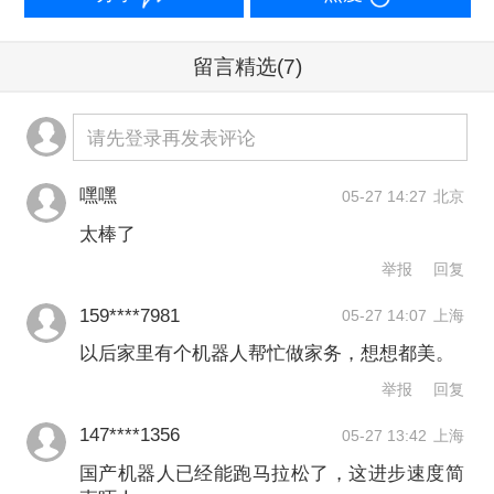
在资金端，资本正持续加码人形机器人
产业链，为高强度研发提供坚实支撑。
留言精选
(7)
摩根士丹利数据显示，截至2026年4月
30日，全球范围内人形机器人风险投资
请先登录再发表评论
额已超过2025年全年总和，投资力度显
嘿嘿
05-27 14:27
北京
著增强。其中，我国市场成为这一轮投
太棒了
资热潮的主要驱动力。从融资事件与规
举报
回复
模看，我国人形机器人领域融资持续快
159****7981
05-27 14:07
上海
速攀升，早期创业公司数量及融资额均
以后家里有个机器人帮忙做家务，想想都美。
呈现快速增长态势。根据《2025年人形
举报
回复
机器人市场研究报告》，2025年全球人
147****1356
05-27 13:42
上海
形机器人本体企业已超过300家，其中我
国产机器人已经能跑马拉松了，这进步速度简