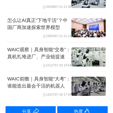
心能力模块。其中，“大脑”以大模型为核
33098
07-21 21:08
心技术支撑，负责任务交互、环境感
怎么让AI真正“下地干活”？中
知、任务规划及决策控制，是机器人实
国厂商加速探索世界模型
现“智能决策”的中枢；而“小脑”则聚焦运
10654
07-21 21:21
动控制，通过精准调控关节、电机等部
WAIC观察｜具身智能“交卷”：
件，确保机器人动作自然流畅，是实
真机扎堆进厂、产业链提速
现“灵活运动”的关键。二者协同，决定了
10127
07-20 19:54
人形机器人能否在工厂、家庭等复杂场
WAIC前瞻｜具身智能“大考”：
景中胜任多样化任务。随着政策逐步落
谁能造出最会干活的机器人
地，相关技术有望加速突破，应用场景
13227
07-16 17:45
拓展与渗透或将提速。
分享
热度