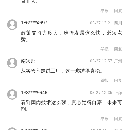
国企业超过140家，占据全球近半壁江
直吓人。
山。而企业数量的快速增长，叠加高强
举报
回复
度的研发投入，带来了显著的研发成
186****4697
05-27 13:21
四川
果。截至2025年底，全球人形机器人专
政策支持力度大，难怪发展这么快，必须点
赞。
利总数已超过3万件，专利数量的持续积
举报
回复
累为技术突破奠定了坚实基础。
南次郎
05-27 12:57
广州
从实验室走进工厂，这一步跨得真稳。
在持续高强度的研发投入下，人形机器
举报
回复
人在软硬件两端均实现技术突破，进步
138****5646
速度持续超出市场预期，产品迭代周期
05-27 12:35
上海
看到国内技术这么强，真心觉得自豪，未来可
明显缩短。根据《2025-2026年人形机器
期。
人产业发展研究报告》，2025年全年，
举报
回复
全球共发布超过166款新品人形机器人。