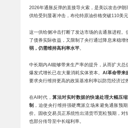
2026年通胀反弹的直接导火索，是美以攻击伊
供给受到显著冲击，布伦特原油价格突破110美元
这一供给侧冲击打断了发达市场的去通胀进程。
了债券实际收益，又限制了央行通过降息来稳增
弱，仍需维持高利率水平
。
中长期内AI能够带来生产率的提升，从而扩大总
爆发式增长已在大量消耗实体资本。
AI革命带
要求央行维持更高的政策基准利率以防范经济过
在AI时代，
算法对实时数据的快速处理大幅压缩
制
，迫使央行维持强硬鹰派立场来避免通胀预期
价。固收交易员正系统性出清货币宽松预期，对
也部分传导至中长端利率。