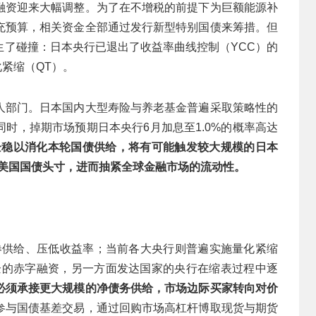
融资迎来大幅调整。为了在不增税的前提下为巨额能源补
充预算，相关资金全部通过发行新型特别国债来筹措。但
生了碰撞：日本央行已退出了收益率曲线控制（YCC）的
化紧缩（QT）。
人部门。日本国内大型寿险与养老基金普遍采取策略性的
时，掉期市场预期日本央行6月加息至1.0%的概率高达
平企稳以消化本轮国债供给，将有可能触发较大规模的日本
的美国国债头寸，进而抽紧全球金融市场的流动性。
券供给、压低收益率；当前各大央行则普遍实施量化紧缩
企的赤字融资，另一方面发达国家的央行在缩表过程中逐
必须承接更大规模的净债务供给，市场边际买家转向对价
参与国债基差交易，通过回购市场高杠杆博取现货与期货