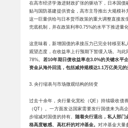
在高市经济学激进财政扩张的驱动下，日本国债
贴与国防基建提供资金，高市主导推出大规模补
这一巨量供给与日本货币政策的重大调整直接发
兜底机制，并在政策利率0.75%的水平下推进量
这意味着，新增国债的承接压力已完全转移至私
观望态度，在收益率上行预期下暂缓入场。与此同
78%。
若10年期日债收益率在3.0%的关键水
资金从海外回流，包括减持规模达1.1万亿美元
3. 央行缩表与市场微观结构的转变
过去十余年，央行量化宽松（QE）持续吸收债
（QT）。一方面发达国家需要发行国债来为高
步缩减对国债的持有。
随着央行退出，私人部门
格高度敏感、高杠杆的对冲基金。
对冲基金大量