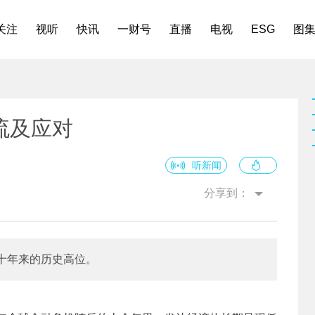
关注
视听
快讯
一财号
直播
电视
ESG
图
流及应对
听新闻
分享到：
十年来的历史高位。