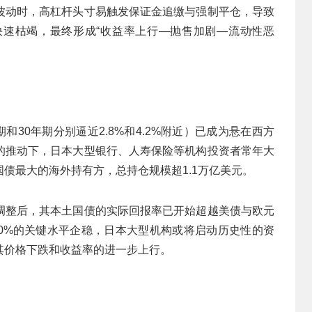
波动时，高杠杆头寸易触发保证金追缴与强制平仓，导致
速枯竭，最终形成“收益率上行—抛售加剧—流动性恶
和30年期分别逼近2.8%和4.2%附近）已成为悬在西方
的推动下，日本大型银行、人寿保险等机构投资者常年大
债最大的海外持有方，总持仓规模超1.1万亿美元。
调整后，其本土国债的实际回报率已开始超越美债与欧元
.0%的关键水平企稳，日本大型机构或将启动历史性的资
其价格下跌和收益率的进一步上行。