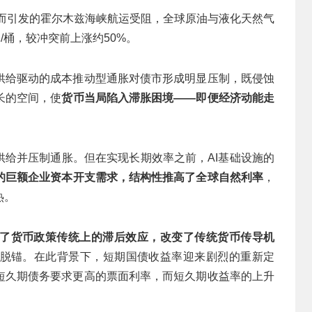
朗而引发的霍尔木兹海峡航运受阻，全球原油与液化天然气
/桶，较冲突前上涨约50%。
供给驱动的成本推动型通胀对债市形成明显压制，既侵蚀
长的空间，使
货币当局陷入滞胀困境——即便经济动能走
供给并压制通胀。但在实现长期效率之前，AI基础设施的
来的巨额企业资本开支需求，结构性推高了全球自然利率
，
热。
了货币政策传统上的滞后效应，改变了传统货币传导机
脱锚。在此背景下，短期国债收益率迎来剧烈的重新定
短久期债务要求更高的票面利率，而短久期收益率的上升