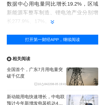
数据中心用电量同比增长19.2%，区域
新能源车整车制造、锂电池产业分别增
长277.9%、17%。
数据中心、互联网服务等现代服务业用
打开第一财经APP，继续阅读
电增长速度迅猛，且全天候运行，叠加
居民夜间集中充电新业态扩容，持续抬
相关阅读
高晚间负荷水平。数据显示，5月1日至
全国首个，广东7月用电量突
27日，深圳数据中心行业整体用电量
破千亿度
2.73亿千瓦时，同比增长20.12%。其
10
8422
08-05 19:41
中，光明区作为深圳市核心算力与数据
中心集聚高地，其数据中心用电量同比
新动能用电快速增长，中电联
预计今年新增发电装机达4亿
大幅增长85.31%。