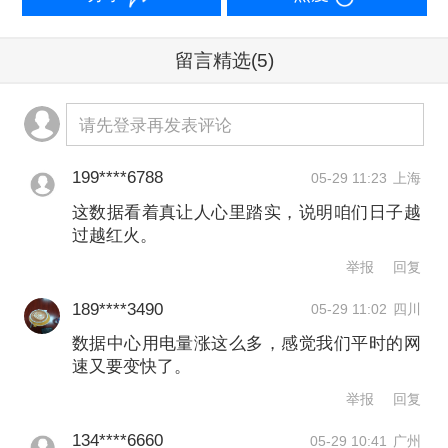
文章作者
留言精选
(5)
林春挺
请先登录再发表评论
第一财经广告合作，
请点击这里
此内容为第一财经原创，著作权归第一财经所有。未经第一财
199****6788
经书面授权，不得以任何方式加以使用，包括转载、摘编、复
05-29 11:23
上海
制或建立镜像。第一财经保留追究侵权者法律责任的权利。
这数据看着真让人心里踏实，说明咱们日子越
如需获得授权请联系第一财经版权部：
过越红火。
banquan@yicai.com
举报
回复
189****3490
05-29 11:02
四川
数据中心用电量涨这么多，感觉我们平时的网
速又要变快了。
举报
回复
134****6660
05-29 10:41
广州