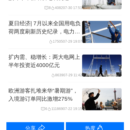
千瓦
8
4082
07-30 17:51
“产业转型深化带动用电结构深刻变
夏日经济| 7月以来全国用电负
革。”中国南方电力调度控制中心运营策
荷两度刷新历史纪录，电力保
划处经理李智勇表示，随着三产及居民
供两手抓
17505
07-29 19:07
用电占比稳步提升，传统工业日间单峰
扩内需、稳增长：两大电网上
用电格局彻底改变，区域用电形成早、
半年投资近4000亿元
午、晚“三峰并行”全新特征，电力供需运
8639
07-29 11:42
行规律实现结构性转变。
欧洲游客扎堆来华“暑期游”，
入境游订单同比激增275%
面对提前到来的保供压力，南方电网全
6
111869
07-22 19:15
面启动迎峰度夏保供模式。
举报
分享
热度