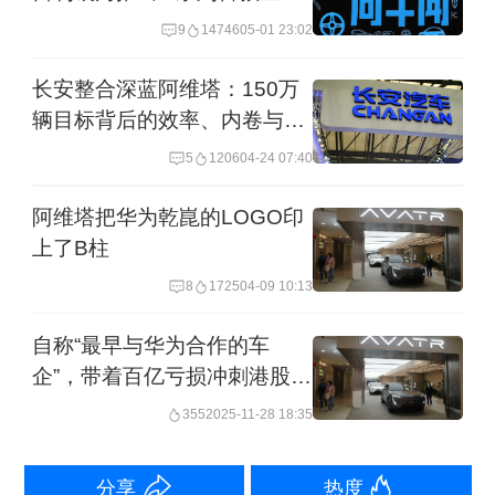
SUV|一周车闻
是最高标准与其他的关系，华为乾崑把
9
14746
05-01 23:02
最新最强的智能辅助驾驶技术，最严格
长安整合深蓝阿维塔：150万
的质量保证都给到了这一台新阿维塔
辆目标背后的效率、内卷与博
12。”王辉说道。
弈
5
1206
04-24 07:40
事实上，随着华为的技术被更加广泛地
阿维塔把华为乾崑的LOGO印
上了B柱
搭载在中国车市的新车型上，作为华为
8
1725
04-09 10:13
引望持股10%的外部股东，阿维塔的战
略投资正在转化为实实在在的财务回
自称“最早与华为合作的车
企”，带着百亿亏损冲刺港股
报。
IPO
355
2025-11-28 18:35
分享
热度