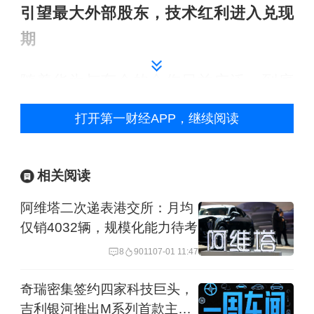
引望最大外部股东，技术红利进入兑现
期
随着华为与车企的合作日益广泛，到底
谁是华为“嫡系”成为了一个备受关注的话
打开第一财经APP，继续阅读
题。4月8日，阿维塔选择用一种最直接
的方式作答——把华为“乾崑智驾ADS”的
相关阅读
标识印在了新车阿维塔12的B柱上。
阿维塔二次递表港交所：月均
王辉在8日的发布会上表示，这个变化虽
仅销4032辆，规模化能力待考
然很小，但意义非凡。“印上这枚乾崑
8
9011
07-01 11:47
logo就相当于得到了华为最权威的背
奇瑞密集签约四家科技巨头，
书。我可以给大家用一句话描述，这就
吉利银河推出M系列首款主流