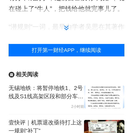
在碰上了“牛人”，把钱给他就完事儿了。
“潜规则”一词，最早由学者吴思在其著作
《潜规则：中国历史中的真实游戏》中
提出，用以描述那些在正式规则背后实
打开第一财经APP，继续阅读
际支配社会运行的隐蔽逻辑。权钱交
易、人情勾兑、圈子文化，都是潜规则
相关阅读
的典型表现。吴思的观察得到了普遍认
无锡地铁：将暂停地铁1、2号
同。在漫长的历史中，这种幽暗的运作
线及S1线高架区段和部分车站
逻辑确实存在，甚至在某些时期和领域
运营
2小时前
成为了一种常态。时至今日，它的影响
壹快评｜机票退改亟待打上这
依然没有完全消散。一些人将潜规则奉
一规则“补丁”