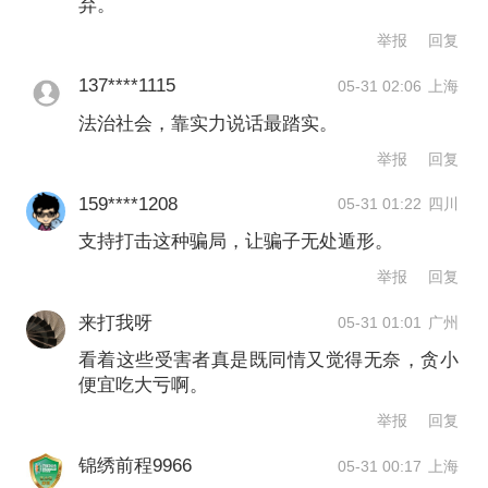
明的竞争；遇事走正道、靠实力、循法
弃。
律；不相信天上掉馅饼，也不相信钱能
举报
回复
买通一切。一言以蔽之，人们信仰的是
137****1115
05-31 02:06
上海
法治，而不是潜规则。只有以“法治信
法治社会，靠实力说话最踏实。
举报
回复
仰”取代“潜规则信仰”，才能让所有人获
得真正的安全感，让骗子失去施展骗术
159****1208
05-31 01:22
四川
支持打击这种骗局，让骗子无处遁形。
的环境和机会。
举报
回复
两起案件就像两记警钟，既警醒世人莫
来打我呀
05-31 01:01
广州
做潜规则的信徒，也提示社会促进法治
看着这些受害者真是既同情又觉得无奈，贪小
便宜吃大亏啊。
文明的方向。当下而言，我们不仅要完
举报
回复
善法律制度，更要培育公民的法治信
锦绣前程9966
05-31 00:17
上海
仰，让依法治国成为深入人心的社会共