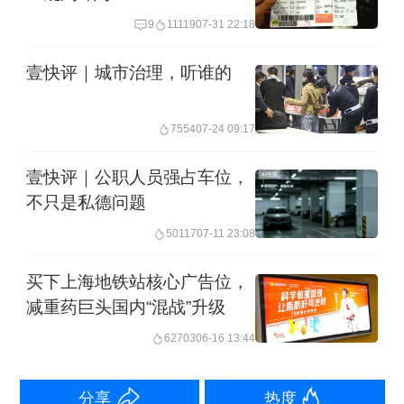
为圭臬，遇事第一反应不是走正规渠
9
11119
07-31 22:18
道，而是“找找人”“花花钱”。
壹快评｜城市治理，听谁的
但既然是“潜规则”，顾名思义，它是见不
得光的，是为法律和公序良俗所不容
7554
07-24 09:17
的，是应该抵制和摒弃的。信奉此道
壹快评｜公职人员强占车位，
者，如果侥幸获得一些好处，也不好为
不只是私德问题
外人道；假如不幸吃了亏，就更是可怜
50117
07-11 23:08
又可悲了——就像上文提到“上假班”的14
买下上海地铁站核心广告位，
人，不仅钱财受损，还因自身动机不纯
减重药巨头国内“混战”升级
而沦为坊间笑柄。
62703
06-16 13:44
这两起诈骗案撕开了一个沉重的社会真
分享
热度