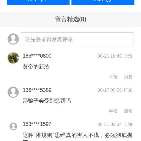
相：当“潜规则信仰”深入骨髓时，人就会
像自服了一剂迷魂药，主动为骗子的谎
留言精选
(8)
言补全逻辑，为虚假的承诺寻找依据。
请先登录再发表评论
骗子要做的，只是扮演那个手握资源
的“关键人物”，然后坐等上钩者乖乖送
185****0800
06-26 10:45
上海
钱。换言之，不是骗子太高明，而是受
黄帝的新装
害者的“信仰”太虔诚。
举报
回复
136****5389
06-17 09:56
广东
一个健康成熟的现代社会，其运行基础
那骗子会受到惩罚吗
应该是法治和契约，而不是弱肉强食、
举报
回复
人情勾兑的潜规则。在这样的社会中，
153****1597
05-31 02:34
上海
人们相信规则、相信程序、相信公开透
这种“潜规则”思维真的害人不浅，必须彻底摒