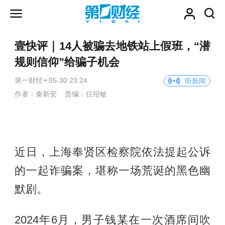
壹快评｜14人被骗去地铁站上假班，“潜
规则信仰”给骗子机会
第一财经
•
05-30 23:24
听新闻
作者：秦新安 责编：任绍敏
近日，上海奉贤区检察院依法提起公诉
的一起诈骗案，堪称一场荒诞的黑色幽
默剧。
2024年6月，男子钱某在一次酒席间吹