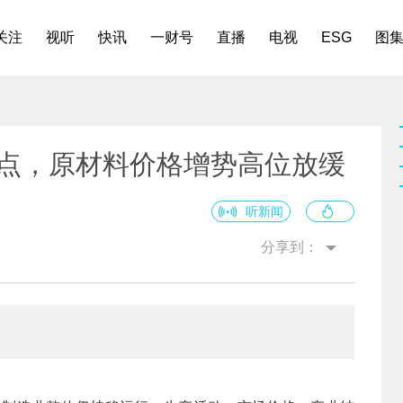
关注
视听
快讯
一财号
直播
电视
ESG
图
界点，原材料价格增势高位放缓
听新闻
分享到：
。