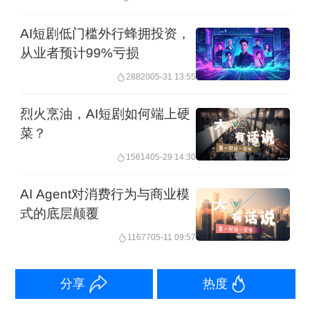
在AI漫剧行业里，“酱油”比黄浩楠的本名
AI短剧低门槛外行蜂拥投资，
从业者预计99%亏损
更响亮。
28820
05-31 13:55
酱油并非传统影视从业者。他做过服务
烈火烹油，AI短剧如何端上硬
员、搬运工、贴膜、卖手机、修电脑，
菜？
后来开始在网吧写网文小说。多年网文
15614
05-29 14:30
写作经历，让他对玄幻、脑洞类题材形
AI Agent对消费行为与商业模
成了敏锐嗅觉。
式的底层颠覆
11677
05-11 09:57
2024年底，他注意到一部动态漫在抖音
端突然爆火，而其内容方向，恰好与自
分享
热度
己熟悉的网文风格高度重合。但传统动