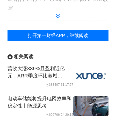
写。
打开第一财经APP，继续阅读
相关阅读
营收大涨389%且盈利近亿
元，ARR季度环比激增
410%！迅策科技迎来指数级
3834
07-31 17:57
异军突起
增长新起点
电动车储能将提升电网效率和
AI短剧的爆火，追根溯源绕不开漫剧
稳定性丨能源思考
（动画和漫画视频作品,记者注）。
6097
06-24 20:15