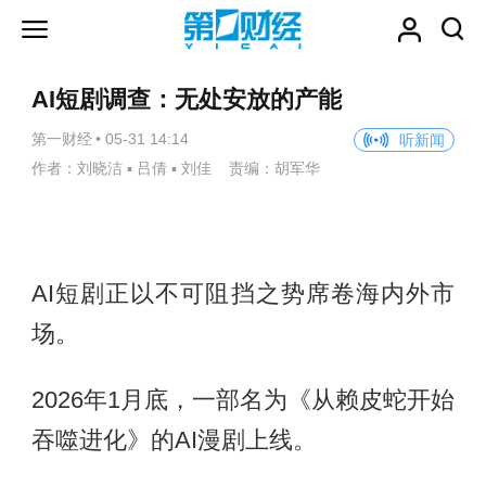
AI短剧调查：无处安放的产能
第一财经
•
05-31 14:14
听新闻
作者：刘晓洁 ▪ 吕倩 ▪ 刘佳 责编：胡军华
AI短剧正以不可阻挡之势席卷海内外市
场。
2026年1月底，一部名为《从赖皮蛇开始
吞噬进化》的AI漫剧上线。