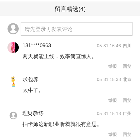
态漫成本很高，每分钟制作费用接近
留言精选
(4)
5000元，一部剧的投资规模已经堪比真
人短剧。就在此时，AI视频模型能力开
请先登录再发表评论
始快速迭代，他产生了一个念头：“能不
131****0963
05-31 16:46
四川
能用AI做？”
两天就能上线，效率简直惊人。
举报
回复
随后，酱油迅速组建团队，尝试了当时
求包养
05-31 15:38
北京
几乎所有主流AI视频工具，最终推出了
太牛了。
首部AI漫剧《代管截教，忽悠出了一堆
举报
回复
圣人》。整部剧制作成本仅十余万元，
理财教练
05-31 15:18
广州
但最终播放量超过3000万，毛利率达到
抽卡师这新职业听着就很有意思。
70%以上，净收益接近30万元。
举报
回复