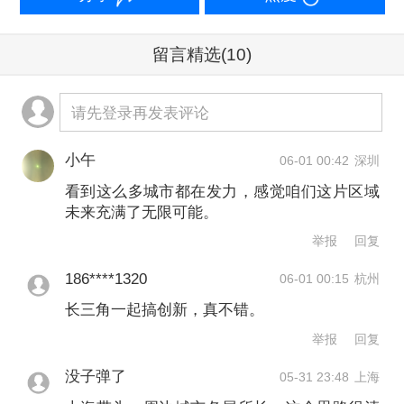
规模超过日本（约4.5万亿美元），接近
留言精选
(10)
德国（约5.01万亿美元），GDP总量占
全国比重为24.7%，比上年提高0.12个百
请先登录再发表评论
分点。从增速来看，长三角地区GDP同
比增长5.5%，增速高于全国0.5个百分
小午
06-01 00:42
深圳
看到这么多城市都在发力，感觉咱们这片区域
点，且长三角41个地级以上城市中35城
未来充满了无限可能。
跑赢全国增速。
举报
回复
186****1320
06-01 00:15
杭州
研讨会上同时发布了长三角多彩增长报
长三角一起搞创新，真不错。
告与多彩密码，系统构建区域增长评价
举报
回复
新体系。上海财经大学中国式现代化研
没子弹了
05-31 23:48
上海
究院副院长、长三角与长江经济带发展