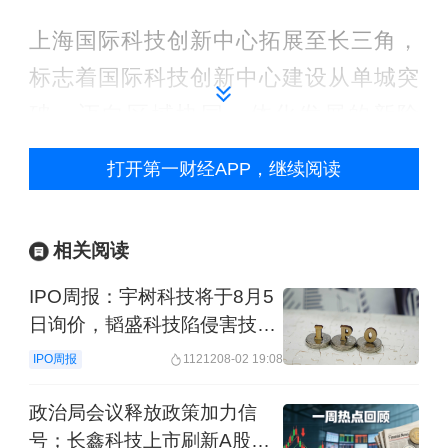
上海国际科技创新中心拓展至长三角，
标志着国际科技创新中心建设从单城突
破，迈向区域协同一体化发展的新阶
段。
打开第一财经APP，继续阅读
5月20日至21日，长三角地区主要领导座
谈会在上海举行。会议指出，要共建上
相关阅读
海（长三角）国际科技创新中心，促进
IPO周报：宇树科技将于8月5
科技创新策源功能新提升。着力加强基
日询价，韬盛科技陷侵害技术
秘密纠纷
础研究合作，支持长三角优势力量共同
IPO周报
11212
08-02 19:08
实施重大基础研究项目。强化企业科技
政治局会议释放政策加力信
创新主体地位，以企业需求为牵引组织
号；长鑫科技上市刷新A股纪