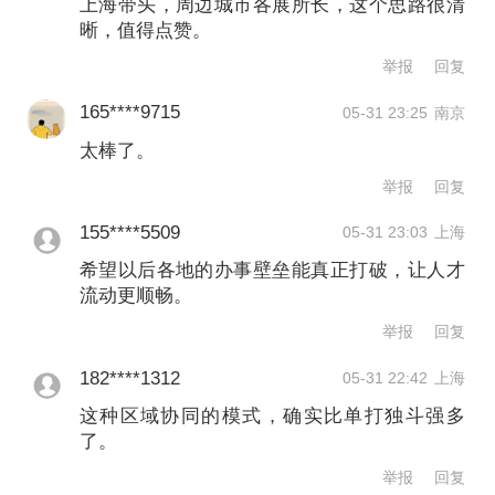
上海带头，周边城市各展所长，这个思路很清
研究院执行院长张学良表示，长三角是
晰，值得点赞。
我国强劲活跃增长极的重要动力源，其
举报
回复
增长密码可以概括为七种颜色，分别代
165****9715
05-31 23:25
南京
表传统要素、创新驱动、生态发展、文
太棒了。
化赋能、公共服务、区域联动以及安全
举报
回复
韧性。
155****5509
05-31 23:03
上海
希望以后各地的办事壁垒能真正打破，让人才
但阮青也强调，与全球领先城市群相
流动更顺畅。
比，长三角在基础研究投入强度和应用
举报
回复
孵化环节等方面仍存在差距，创新资
182****1312
05-31 22:42
上海
源“散而不合”、区域协同效能尚未充分释
这种区域协同的模式，确实比单打独斗强多
了。
放。
举报
回复