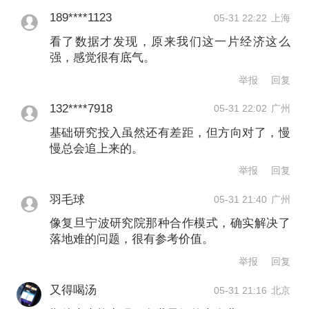
比如，基础研究阶段，长三角对早期研
189****1123
05-31 22:22
上海
究投入比例偏低、头部创新成果数量不
看了数据才发现，原来我们这一片经济这么
强，感觉很有底气。
足。对比来看，美国波士华地区的基础
举报
回复
研究占研发费用比例达到18%，长三角
132****7918
05-31 22:02
广州
只有6%；美国波士华地区的高被引论文
基础研究投入虽然还有差距，但方向对了，慢
数达4.1万篇，长三角只有2.4万篇。
慢总会追上来的。
举报
回复
在应用孵化阶段，长三角企业早期融资
羽毛球
05-31 21:40
广州
比例低，创新成果数量和质量均不足。
像复旦宁波研究院那种合作模式，确实解决了
对比来看，英国中南部区域获得早期融
落地难的问题，很有参考价值。
资轮次的企业数量占比达74%，北美五
举报
回复
大湖区域达71%，而长三角是37%。
又得喝汤
05-31 21:16
北京