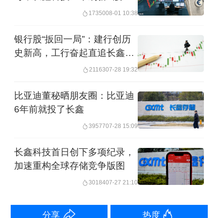
录｜一周热点回顾
联合攻关计划。加速科技成果转化应
17350
08-01 10:38
用，推动区域技术市场互联互通，培育
银行股“扳回一局”：建行创历
壮大技术经理人队伍。充分发挥长三角
史新高，工行奋起直追长鑫科
创业投资引导基金功能，探索以共保体
技
21163
07-28 19:32
等保险机制强化科技保险风险保障。
比亚迪董秘晒朋友圈：比亚迪
6年前就投了长鑫
阮青表示，当前，长三角科技创新的“四
39577
07-28 15:09
梁八柱”已经成型，现代化产业体系加快
构建，强劲活跃的增长极功能不断巩固
长鑫科技首日创下多项纪录，
加速重构全球存储竞争版图
提升。
30184
07-27 21:10
从经济规模来看，2025年，长三角GDP
达34.67万亿元（约合4.95万亿美元），
分享
热度