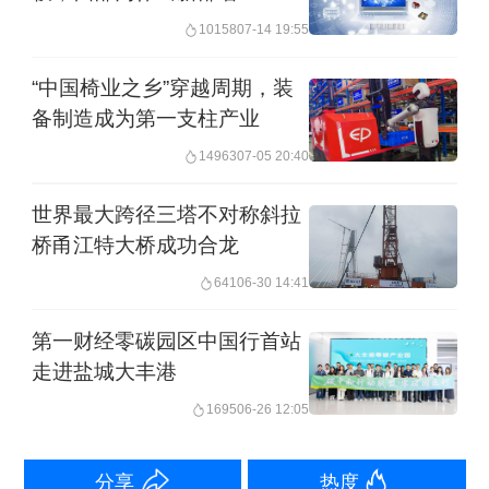
25.2%，高技术产业增加值增长21.9%，
10158
07-14 19:55
增速均大幅高于规上工业平均水平。创
“中国椅业之乡”穿越周期，装
新投入持续加码，1-3月规上工业企业研
备制造成为第一支柱产业
发费用同比增长9.0%，企业深耕技术攻
14963
07-05 20:40
关、加大创新布局，全域智改数转成效
世界最大跨径三塔不对称斜拉
持续显现，为工业高质量发展注入持久
桥甬江特大桥成功合龙
创新动能。
641
06-30 14:41
投资结构持续优化，发展后劲不断夯
第一财经零碳园区中国行首站
走进盐城大丰港
实。在全市固定资产投资总体承压背景
1695
06-26 12:05
下，1-4月，全市制造业投资同比增长
25.7%，拉动全部投资增长5.5个百分
分享
热度