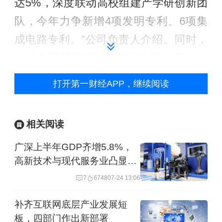
达5%，深度联动高校组建产学研创新团
队，今年力争新增4项发明专利、6项集
成电路专利。”公司负责人介绍。同时，
企业在温州湾新区已启动建设年产1000
台印刷智能装备、1.2亿平方米精品包装
打开第一财经APP，继续阅读
纸新材料智能基地，以技术创新与产能
升级双轮驱动，推动传统印刷装备制造
相关阅读
向智能化、高端化转型。
广深上半年GDP齐增5.8%，
新兴动能加速集聚，新能源、新材料、
高新技术与现代服务业凸显韧
性
高端装备等五大战新产业增势迅猛，成
7
6748
07-24 13:06
为工业增长新引擎。1-4月，温州数字经
补齐互联网底层产业发展短
济核心产业制造业增加值同比增长
板，四部门作出新部署