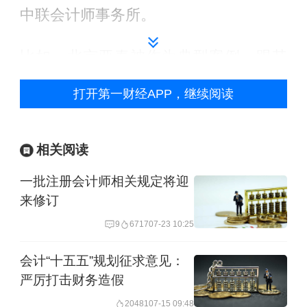
中联会计师事务所。
比如，北京亚泰被作为典型案例，跟其
存在重大违法违规行为有关。比如，北
打开第一财经APP，继续阅读
京亚泰曾是福建紫天传媒科技股份有限
公司（下称紫天科技）的审计机构，而
相关阅读
该公司因财务造假在去年已经被终止上
一批注册会计师相关规定将迎
市。
来修订
今年初财政部公开信息显示，财政部检
9
6717
07-23 10:25
查发现，北京亚泰隐匿紫天科技关键审
会计“十五五”规划征求意见：
计工作底稿等重要档案资料，逃避财政
严厉打击财务造假
部门依法实施的监督检查；编制虚假的
20481
07-15 09:48