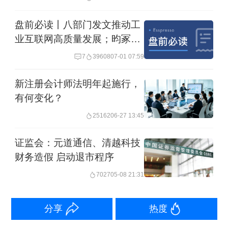
紫天科技审计工作底稿，隐瞒审计发现
盘前必读丨八部门发文推动工
的问题，发表了不恰当的审计意见；未
业互联网高质量发展；昀冢科
设计和实施恰当的审计程序，未获取充
技停牌核查完成今复牌
7
39608
07-01 07:59
分适当的审计证据，存在职业判断错
新注册会计师法明年起施行，
误，导致未发现紫天科技虚增成本6860
有何变化？
万元、合并抵销错报1.22亿元及总额法
25162
06-27 13:45
虚增收入18.7亿元等重大错报。
证监会：元道通信、清越科技
财务造假 启动退市程序
财政部还发现北京亚泰一些其他问题。
7027
05-08 21:31
最终给予北京亚泰警告、暂停经营业务1
年，没收违法所得165万元，并处罚款
分享
热度
726万元的行政处罚；给予签字注册会计