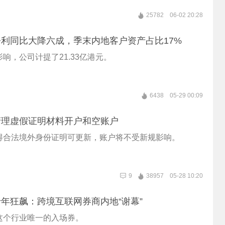
25782
06-02 20:28
利同比大降六成，季末内地客户资产占比17%
响，公司计提了21.33亿港元。
6438
05-29 00:09
清理虚假证明材料开户和空账户
得合法境外身份证明可更新，账户将不受新规影响。
9
38957
05-28 10:20
年狂飙：跨境互联网券商内地“谢幕”
这个行业唯一的入场券。