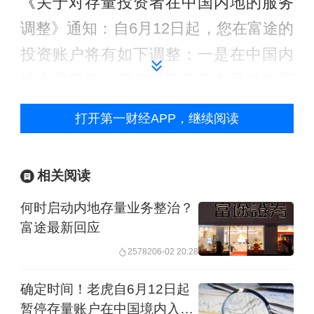
《关于对存量投资者在中国内地的服务
调整》通知：自6月12日起，您在富途的
投资账户将有如下调整：一是在中国内
地交易服务：暂停股票等所有品种的买
入（开仓）交易，卖出（平仓）不受影
打开第一财经APP，继续阅读
响；二是暂停在中国内地的资金转入服
务。
相关阅读
此前6月2日、3日晚间，老虎、长桥已经
何时启动内地存量业务整治？
陆续发出类似通知。至此，3家于5月22
富途最新回应
日被中国证监会“点名”的跨境券商，均已
25782
06-02 20:28
明确内地存量业务清理时间表。
确定时间！老虎自6月12日起
暂停存量账户在中国境内入