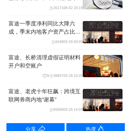
5月22日，中国证监会宣布对富途、老
金、买入服务
20171
06-02 20:19
虎、长桥境内外相关主体在境内非法经
富途一季度净利同比大降六
营证券业务等行为立案调查并作出行政
成，季末内地客户资产占比
处罚事先告知。同日，证监会等八部门
17%
6438
05-29 00:09
联合印发《综合整治非法跨境证券期货
基金经营活动实施方案》（下称《实施
富途、长桥清理虚假证明材料
开户和空账户
方案》），对内地存量非法业务制定了2
9
38957
05-28 10:20
年集中整治期。集中整治期内，禁止境
外机构为存量投资者在境内非法提供买
富途、老虎十年狂飙：跨境互
联网券商内地“谢幕”
入交易、转入资金等服务，只允许单向
65958
05-25 14:03
卖出交易并转出资金。集中整治期满
后，境外机构全面关停境内网站、交易
分享
热度