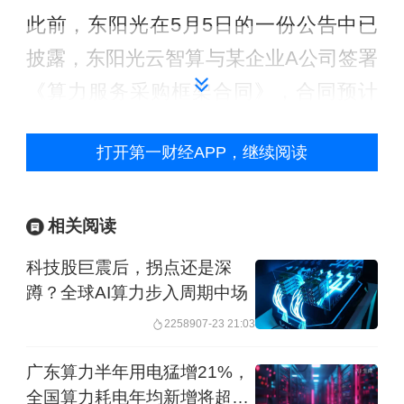
此前，东阳光在5月5日的一份公告中已
披露，东阳光云智算与某企业A公司签署
《算力服务采购框架合同》，合同预计
总金额区间为160亿元至190亿元。
打开第一财经APP，继续阅读
5月26日，盛视科技披露，全资子公司深
圳市盛视技术有限公司与某公司签下一
相关阅读
份《算力产业合作协议》，合作对应的
科技股巨震后，拐点还是深
业务体量折算合计约60亿元。双方围绕
蹲？全球AI算力步入周期中场
算电协同、AIDC智能算力中心运营、算
22589
07-23 21:03
力产业资源整合、算力服务采购交付四
广东算力半年用电猛增21%，
大维度开展战略合作。
全国算力耗电年均新增将超千