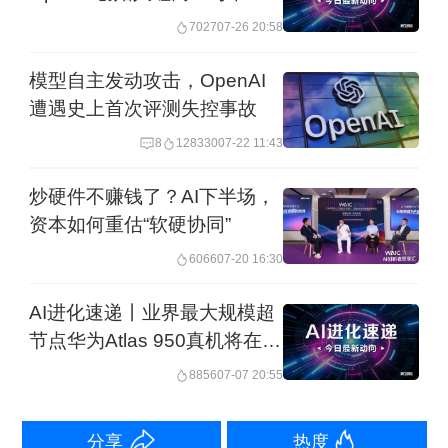
体领域合作方案
7027
07-26 20:58
模型自主发动攻击，OpenAI
遭遇史上首次评测失控事故
8
128330
07-22 11:43
炒硬件不赚钱了？AI下半场，
人工智能对网络安全的影响是系统性
资本如何重估“软硬协同”
的。全国工商联副主席、奇安信集团董
6066
07-20 16:30
事长齐向东谈到，AI时代三类安全需求
AI进化速递丨业界最大规模超
集中爆发：一是AI漏洞+AI攻击引爆实战
节点华为Atlas 950真机将在
需求，二是智能体引爆数据安全需求，
2026世界人工智能大会亮相
8856
07-07 20:55
三是AI应用引爆全栈安全需求。要满足
上述需求、把失衡差距拉平，无论是选
分享
热度