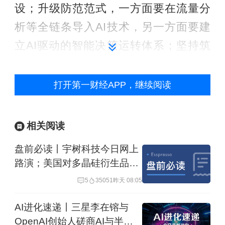
设；升级防范范式，一方面要在流量分
析等全链条导入AI技术，另一方面要建
立AI驱动的智能决策运转体系；坚持筑
牢根基，加快突破模型安全能力，鼓励
模型企业与网安优势企业加强技术攻
打开第一财经APP，继续阅读
关、协作，联合开发网络攻防强化训
练；强化自身防护，支持高校、科研机
相关阅读
构和企业围绕模型安全对齐、智能体安
盘前必读丨宇树科技今日网上
全护栏、全线管控等提升能力，提升AI
路演；美国对多晶硅衍生品加
在复杂环境应用网络安全攻击的能力。
征关税
5
35051
昨天 08:05
AI进化速递丨三星李在镕与
OpenAI创始人磋商AI与半导