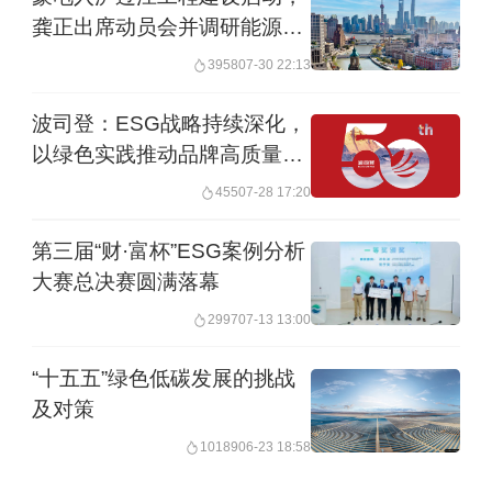
更多高瞻远瞩的启示，凝聚跨界合作共
龚正出席动员会并调研能源发
识，共同推动行业的进步，促进社会和
展工作
3958
07-30 22:13
环境的可持续发展。”
波司登：ESG战略持续深化，
以绿色实践推动品牌高质量发
启动“供应商碳披露生态圈”计划 透过平
展
台推动业界协作
455
07-28 17:20
第三届“财·富杯”ESG案例分析
为响应政府的可持续信息披露政策，香
大赛总决赛圆满落幕
港品质保证局在论坛上联同多家地产发
2997
07-13 13:00
展商及保安业商会，率先启动由香港品
“十五五”绿色低碳发展的挑战
质保证局“供应商ESG及碳披露平台”推
及对策
动的业界协作计划，名为“供应商碳披露
10189
06-23 18:58
生态圈”。生态圈将包括碳披露基础培训