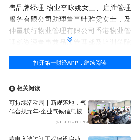
售品牌经理-物业李咏姚女士、启胜管理
服务有限公司助理董事叶雅雯女士，及
仲量联行物业管理有限公司香港物业管
理部资深董事兼品质管理部及培训学院
主管陈铿羲先生。
打开第一财经APP，继续阅读
香港品质保证局主席黄家和教授, BBS,
JP表示：“本次论坛聚焦气候相关财务信
相关阅读
息披露、绿色智能建造技术、可持续物
可持续活动周｜新规落地，气
业管理、能源效益及共融社区等课题，
候合规元年·企业气候信息披露
分享前沿经验与行业洞察，以期集思广
政策全解
1881
08-03 11:04
益，深化业界交流，为区内的机构带来
蒙电入沪过江工程建设启动，