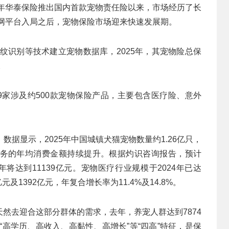
4年华泰保险推出国内首款宠物责任险以来，市场经历了长
联网平台入局之后，宠物保险市场迎来快速发展期。
鼻纹识别等技术建立宠物数据库，2025年，其宠物险总保
。
9家涉及约500款宠物保险产品，主要包含医疗险、意外
据显示，2025年中国城镇犬猫宠物数量约1.26亿只，
务的年均消费金额持续提升。根据灼识咨询报告，预计
5年将达到11139亿元。宠物医疗行业规模于2024年已达
亿元及1392亿元，年复合增长率为11.4%及14.8%。
然去迎合这部分群体的需求，去年，养宠人群达到7874
“高学历、高收入、高黏性、高增长”等“四高”特征，是保