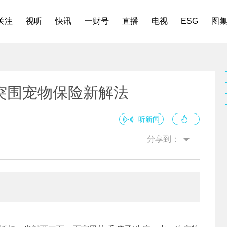
关注
视听
快讯
一财号
直播
电视
ESG
图
突围宠物保险新解法
听新闻
分享到：