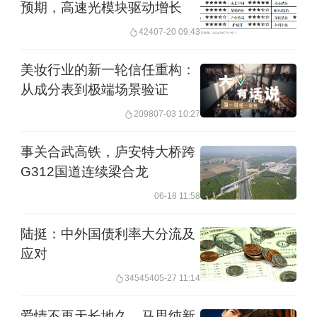
预期，高速光模块驱动增长
424
07-20 09:43
美妆行业的新一轮信任重构：
从成分表到极端场景验证
2098
07-03 10:27
事关合武高铁，庐安特大桥跨
G312国道连续梁合龙
06-18 11:58
陆挺：中外国债利率大分流及
应对
345454
05-27 11:14
爱情不再天长地久，马思纯新