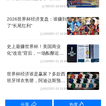
96%
7957
07-29 09:07
李惠堂（前排中）在复旦大学体育会任职期间，与
2026世界杯经济复盘：谁赚到
同事们的集体照。（受访人供图）
了“长尾红利”
民族崛起中的足坛名将
10530
07-27 19:59
史上最赚世界杯！美国商业
被客家人视为杰出人物的李惠堂，1905
化“改造”背后，一场酝酿近二
年10月16日出生于香港岛大坑村。他的
十年的起飞
21659
07-21 16:48
父亲李浩如是一名成功的官员和商人，
世界杯经济谁是赢家？多款西
早期在香港从事建筑业，后曾管理广东
班牙球衣售罄，阿迪达斯预计
省内的交通建设。幼年李惠堂随母亲回
相关销售超17亿美元
95222
07-20 15:20
到广东省梅州市五华县锡坑镇的老家，
住在父亲出资建造的家族大宅“联庆
分享
热度