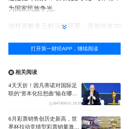
为国家民族争光。
这样面貌多元鲜活的巨星，是如何在20
世纪上半叶“炼成”的？作为奥运会、世界
杯的亲历者，李惠堂怎样看待大赛的魅
打开第一财经APP，继续阅读
力？
相关阅读
4天夭折！因凡蒂诺对国际足
联的“资本化狂想曲”输在哪
里？
28479
08-01 18:35
6月彩票销售创历史新高，世
界杯拉动竞猜型彩票销量激增