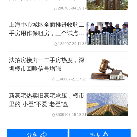
开盘日光
2067
08-04 19:17
新房市场顶豪的热销，也带动二手房市
上海中心城区全面推进收购二
场中高总价房源占比的提升。深圳贝壳
手房用作保租房，三个试点区
研究院数据统计，今年5月深圳1000万以
已收购551套
1850
07-29 11:38
上二手房成交占比为7.1%，环比扩大1.2
个百分点，其中南山高端房源复苏势头
法拍房接力一二手房热度，深
圳楼市回暖信号增强
领跑全市，1000万以上成交占比高达
11460
07-21 17:26
24.3%，环比扩大3.2个百分点，相当
于“每卖4套二手房，就有一套千万豪
新豪宅热卖旧豪宅承压，楼市
里的“小登”不爱“老登”盘
宅”，成为本轮深圳楼市回暖的标杆区
35361
07-19 18:21
域。
不只是核心区，整个深圳市场迎来了“红
分享
热度