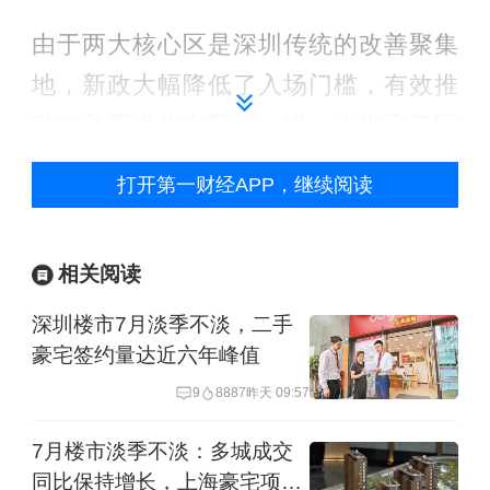
由于两大核心区是深圳传统的改善聚集
地，新政大幅降低了入场门槛，有效推
动改善需求集中释放，进一步推高了区
域内高端房源成交占比。
打开第一财经APP，继续阅读
5月中旬，位于南山区的深圳湾中信城开
信悦湾、位于宝安区新安街道的深圳观
相关阅读
潮两大豪宅项目在同一天实现开盘即
深圳楼市7月淡季不淡，二手
罄，其中更有一套备案单价达39.86万元/
豪宅签约量达近六年峰值
平方米、总价超2亿元的复式房源成功出
9
8887
昨天 09:57
售，刷新全国新房价格天花板，进一步
7月楼市淡季不淡：多城成交
催热顶豪市场。
同比保持增长，上海豪宅项目